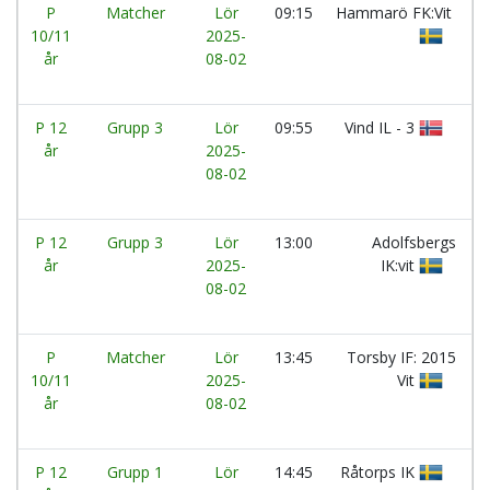
P
Matcher
Lör
09:15
Hammarö FK:Vit
10/11
2025-
år
08-02
P 12
Grupp 3
Lör
09:55
Vind IL - 3
år
2025-
08-02
P 12
Grupp 3
Lör
13:00
Adolfsbergs
år
2025-
IK:vit
08-02
P
Matcher
Lör
13:45
Torsby IF: 2015
10/11
2025-
Vit
år
08-02
P 12
Grupp 1
Lör
14:45
Råtorps IK