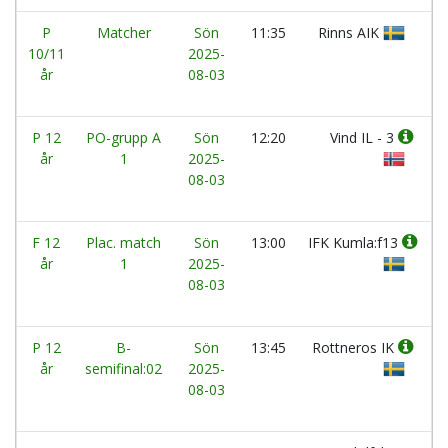
P
Matcher
Sön
11:35
Rinns AIK
10/11
2025-
år
08-03
P 12
PO-grupp A
Sön
12:20
Vind IL - 3
år
1
2025-
08-03
F 12
Plac. match
Sön
13:00
IFK Kumla:f13
år
1
2025-
08-03
P 12
B-
Sön
13:45
Rottneros IK
år
semifinal:02
2025-
08-03