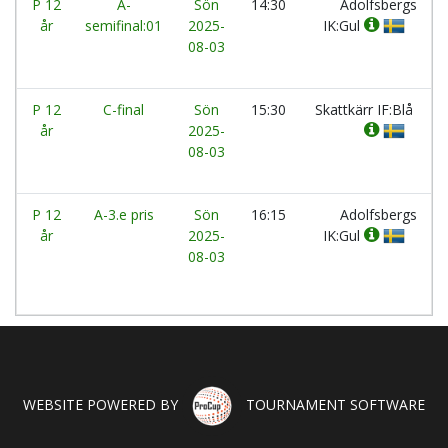
P 12
A-
Sön
14:30
Adolfsbergs
år
semifinal:01
2025-
IK:Gul
08-03
P 12
C-final
Sön
15:30
Skattkärr IF:Blå
år
2025-
08-03
P 12
A-3.e pris
Sön
16:15
Adolfsbergs
år
2025-
IK:Gul
08-03
WEBSITE POWERED BY
TOURNAMENT SOFTWARE