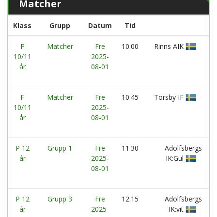
Matcher
Klass
Grupp
Datum
Tid
L
P
Matcher
Fre
10:00
Rinns AIK
10/11
2025-
år
08-01
F
Matcher
Fre
10:45
Torsby IF
10/11
2025-
år
08-01
P 12
Grupp 1
Fre
11:30
Adolfsbergs
år
2025-
IK:Gul
08-01
P 12
Grupp 3
Fre
12:15
Adolfsbergs
år
2025-
IK:vit