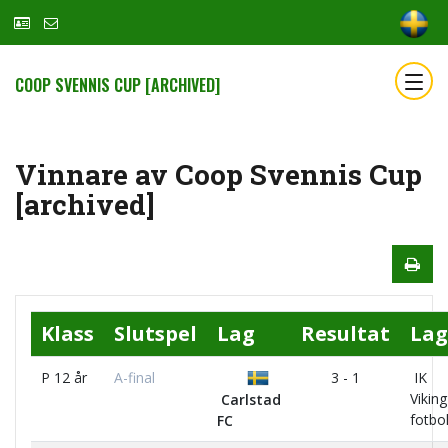
COOP SVENNIS CUP [ARCHIVED]
Vinnare av Coop Svennis Cup
[archived]
Klass
Slutspel
Lag
Resultat
Lag
P 12 år
A-final
3 - 1
IK
Viking
Carlstad
fotbo
FC