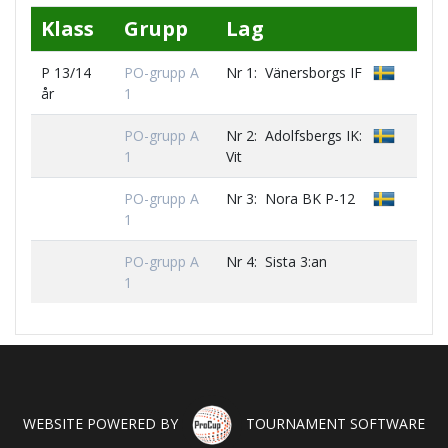
Klass
Grupp
Lag
P 13/14
PO-grupp A
Nr 1:
Vänersborgs IF
år
1
PO-grupp A
Nr 2:
Adolfsbergs IK:
1
Vit
PO-grupp A
Nr 3:
Nora BK P-12
1
PO-grupp A
Nr 4: Sista 3:an
1
WEBSITE POWERED BY
TOURNAMENT SOFTWARE