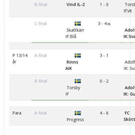
B-final
Vind IL-2
1 - 0
Tors
If:Vit
C-final
3 - 4
es
Skattkärr
Adol
IF:Blå
IK:Sv
P 13/14
A-final
3 - 1
år
Rinns
Adolf
AIK
IK: Sv
B-final
0 - 2
Torsby
Adol
IF
IK: Gu
Para
A-final
4 - 6
FC
Sköt
Progress