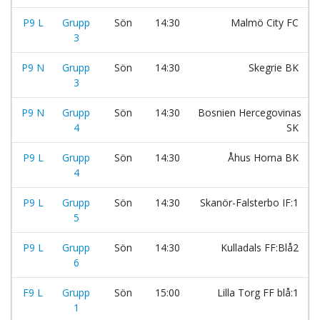
P9 L
Grupp
Sön
14:30
Malmö City FC
3
P9 N
Grupp
Sön
14:30
Skegrie BK
3
P9 N
Grupp
Sön
14:30
Bosnien Hercegovinas
4
SK
P9 L
Grupp
Sön
14:30
Åhus Horna BK
4
P9 L
Grupp
Sön
14:30
Skanör-Falsterbo IF:1
5
P9 L
Grupp
Sön
14:30
Kulladals FF:Blå2
6
F9 L
Grupp
Sön
15:00
Lilla Torg FF blå:1
1