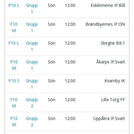
P10 L
Grupp
Sön
12:00
Eskilsminne IF:Blå
1
F10
Grupp
Sön
12:00
Brøndbyernes IF:Ohi
M
1
F10 L
Grupp
Sön
12:00
Skegrie BK:1
1
P10
Grupp
Sön
12:00
Åkarps IF:Svart
M
1
P10 S
Grupp
Sön
12:00
Kvarnby IK
1
F10
Grupp
Sön
12:00
Lilla Torg FF
M
2
P10
Grupp
Sön
12:00
Uppåkra IF:Svart
M
2