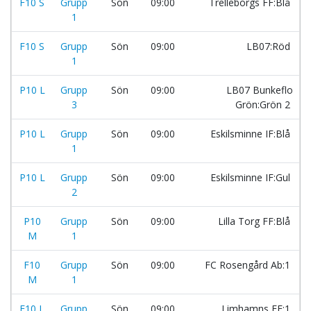
F10 S
Grupp
Sön
09:00
Trelleborgs FF:Blå
1
F10 S
Grupp
Sön
09:00
LB07:Röd
1
P10 L
Grupp
Sön
09:00
LB07 Bunkeflo
3
Grön:Grön 2
P10 L
Grupp
Sön
09:00
Eskilsminne IF:Blå
1
P10 L
Grupp
Sön
09:00
Eskilsminne IF:Gul
2
P10
Grupp
Sön
09:00
Lilla Torg FF:Blå
M
1
F10
Grupp
Sön
09:00
FC Rosengård Ab:1
M
1
F10 L
Grupp
Sön
09:00
Limhamns FF:1