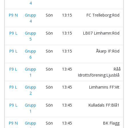
4
P9 N
Grupp
Sön
13:15
FC Trelleborg:Röd
4
P9 L
Grupp
Sön
13:15
LB07 Limhamn:Röd
5
P9 L
Grupp
Sön
13:15
Åkarp IF:Röd
6
F9 L
Grupp
Sön
13:45
Råå
1
Idrottsförening:Ljusblå
F9 L
Grupp
Sön
13:45
Limhamns FF:Vit
2
P9 L
Grupp
Sön
13:45
Kulladals FF:Blå1
1
P9 N
Grupp
Sön
13:45
BK Flagg