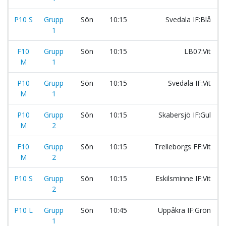
P10 S
Grupp
Sön
10:15
Svedala IF:Blå
1
F10
Grupp
Sön
10:15
LB07:Vit
M
1
P10
Grupp
Sön
10:15
Svedala IF:Vit
M
1
P10
Grupp
Sön
10:15
Skabersjö IF:Gul
M
2
F10
Grupp
Sön
10:15
Trelleborgs FF:Vit
M
2
P10 S
Grupp
Sön
10:15
Eskilsminne IF:Vit
2
P10 L
Grupp
Sön
10:45
Uppåkra IF:Grön
1