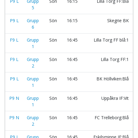
P9 L
Grupp
Sön
16:15
Lilla Torg FF:Blå
5
P9 L
Grupp
Sön
16:15
Skegrie BK
6
F9 L
Grupp
Sön
16:45
Lilla Torg FF blå:1
1
F9 L
Grupp
Sön
16:45
Lilla Torg FF:1
2
P9 L
Grupp
Sön
16:45
BK Höllviken:Blå
1
P9 N
Grupp
Sön
16:45
Uppåkra IF:Vit
1
P9 N
Grupp
Sön
16:45
FC Trelleborg:Blå
2
P9 L
Grupp
Sön
16:45
Eskilsminne IF:Blå