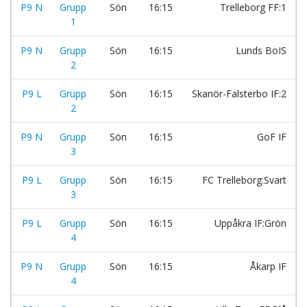
P9 N
Grupp
Sön
16:15
Trelleborg FF:1
1
P9 N
Grupp
Sön
16:15
Lunds BoIS
2
P9 L
Grupp
Sön
16:15
Skanör-Falsterbo IF:2
2
P9 N
Grupp
Sön
16:15
GoF IF
3
P9 L
Grupp
Sön
16:15
FC Trelleborg:Svart
3
P9 L
Grupp
Sön
16:15
Uppåkra IF:Grön
4
P9 N
Grupp
Sön
16:15
Åkarp IF
4