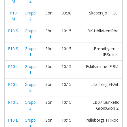
M
2
P10
Grupp
Sön
09:30
Skabersjö IF:Gul
M
2
F10 S
Grupp
Sön
10:15
BK Höllviken:Röd
1
F10 S
Grupp
Sön
10:15
Brøndbyernes
1
IF:Suzuki
P10 L
Grupp
Sön
10:15
Eskilsminne IF:Blå
1
P10 L
Grupp
Sön
10:15
Lilla Torg FF:Vit
2
P10 L
Grupp
Sön
10:15
LB07 Bunkeflo
3
Grön:Grön 2
F10 L
Grupp
Sön
10:15
Trelleborgs FF:Röd
1