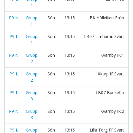
1
P9 N
Grupp
Sön
13:15
BK Höllviken:Grön
1
P9 L
Grupp
Sön
13:15
LB07 Limhamn:Svart
1
P9 N
Grupp
Sön
13:15
Kvarnby IK:1
2
P9 L
Grupp
Sön
13:15
Åkarp IF:Svart
2
P9 L
Grupp
Sön
13:15
LB07 Bunkeflo
3
P9 N
Grupp
Sön
13:15
Kvarnby IK:2
3
P9 L
Grupp
Sön
13:15
Lilla Torg FF:Svart