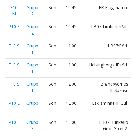
F10
Grupp
Sön
10:45
IFK Klagshamn
M
2
P10 S
Grupp
Sön
10:45
LB07 Limhamn:Vit
2
F10 S
Grupp
Sön
11:00
LB07:Röd
1
F10 S
Grupp
Sön
11:00
Helsingborgs IF:röd
1
F10 S
Grupp
Sön
12:00
Brøndbyernes
1
IF:Suzuki
P10 L
Grupp
Sön
12:00
Eskilsminne IF:Gul
2
P10 L
Grupp
Sön
12:00
LB07 Bunkeflo
3
Grön:Grön 2