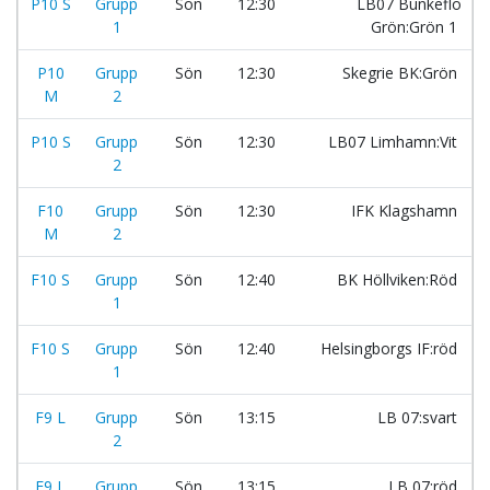
P10 S
Grupp
Sön
12:30
LB07 Bunkeflo
1
Grön:Grön 1
P10
Grupp
Sön
12:30
Skegrie BK:Grön
M
2
P10 S
Grupp
Sön
12:30
LB07 Limhamn:Vit
2
F10
Grupp
Sön
12:30
IFK Klagshamn
M
2
F10 S
Grupp
Sön
12:40
BK Höllviken:Röd
1
F10 S
Grupp
Sön
12:40
Helsingborgs IF:röd
1
F9 L
Grupp
Sön
13:15
LB 07:svart
2
F9 L
Grupp
Sön
13:15
LB 07:röd