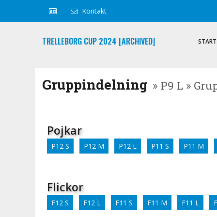
Kontakt
TRELLEBORG CUP 2024 [ARCHIVED]
START
Gruppindelning
» P9 L » Gru
Pojkar
P12 S
P12 M
P12 L
P11 S
P11 M
Flickor
F12 S
F12 L
F11 S
F11 M
F11 L