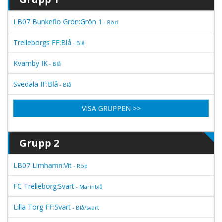
LB07 Bunkeflo Grön:Grön 1
- Röd
Trelleborgs FF:Blå
- Blå
Kvarnby IK
- Blå
Svedala IF:Blå
- Blå
VISA GRUPPEN >>
Grupp 2
LB07 Limhamn:Vit
- Röd
FC Trelleborg:Svart
- Marinblå
Lilla Torg FF:Svart
- Blå/svart