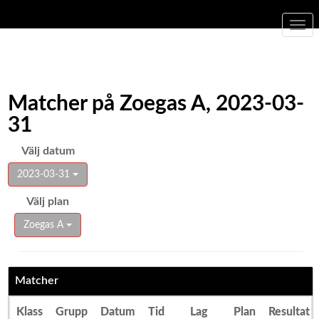
Togg
navi
Matcher på Zoegas A, 2023-03-
31
Välj datum
2023-03-31
Välj plan
Zoegas A
Matcher
Klass
Grupp
Datum
Tid
Lag
Plan
Resultat