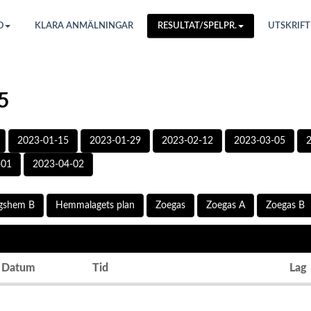
O
KLARA ANMÄLNINGAR
RESULTAT/SPELPR.
UTSKRIFT
5
2023-01-15
2023-01-29
2023-02-12
2023-03-05
-01
2023-04-02
rgshem B
Hemmalagets plan
Zoegas
Zoegas A
Zoegas B
Datum
Tid
Lag