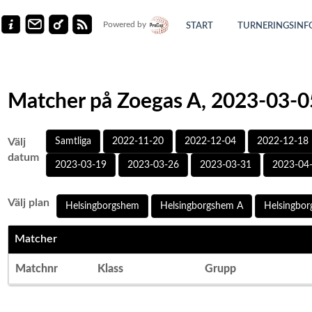
Powered by
START
TURNERINGSINF
Matcher på Zoegas A, 2023-03-0
Välj
Samtliga
2022-11-20
2022-12-04
2022-12-18
datum
2023-03-19
2023-03-26
2023-03-31
2023-04
Välj plan
Helsingborgshem
Helsingborgshem A
Helsingbo
Matcher
Matchnr
Klass
Grupp