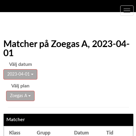
Togg
navi
Matcher på Zoegas A, 2023-04-
01
Välj datum
2023-04-01
Välj plan
Zoegas A
Matcher
Klass
Grupp
Datum
Tid