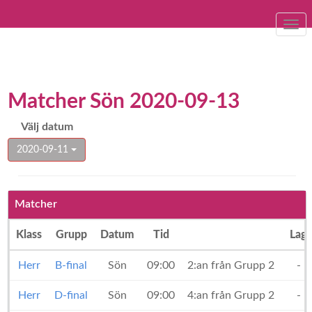
Togg
navi
Matcher Sön 2020-09-13
Välj datum
2020-09-11
Matcher
Klass
Grupp
Datum
Tid
Lag
Herr
B-final
Sön
09:00
2:an från Grupp 2
-
Herr
D-final
Sön
09:00
4:an från Grupp 2
-