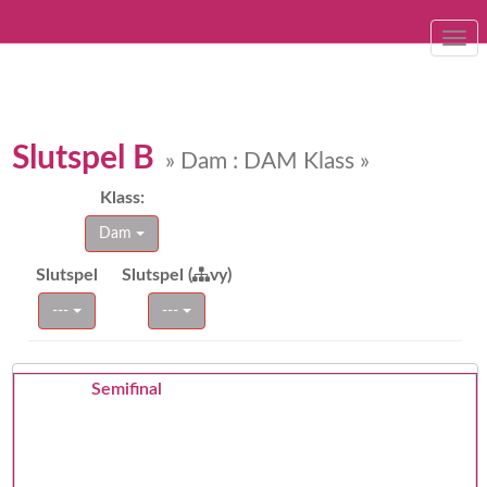
Togg
navi
Slutspel B
» Dam : DAM Klass »
Klass:
Dam
Slutspel
Slutspel (
vy)
---
---
Semifinal