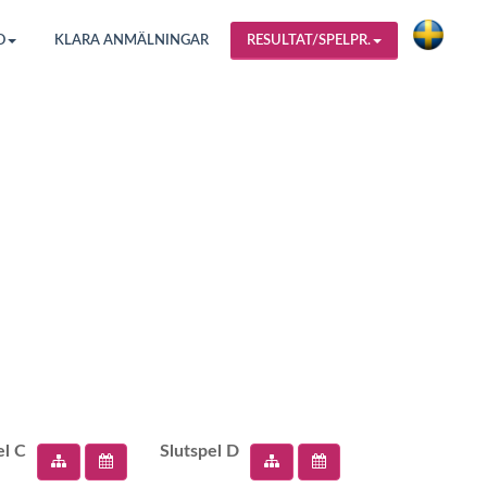
O
KLARA ANMÄLNINGAR
RESULTAT/SPELPR.
el C
Slutspel D