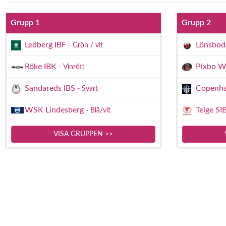
Grupp 1
Grupp 2
Ledberg IBF
Lönsbod
- Grön / vit
Röke IBK
Pixbo W
- Vinrött
Sandareds IBS
Copenh
- Svart
WSK Lindesberg
Telge SI
- Blå/vit
VISA GRUPPEN >>