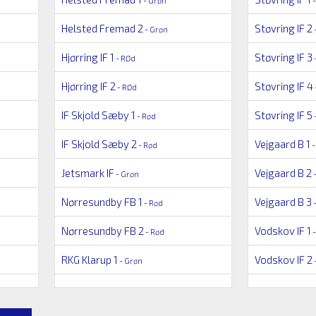
- Grøn
-
Helsted Fremad 2
Støvring IF 2
- Grøn
-
Hjørring IF 1
Støvring IF 3
- RØd
-
Hjørring IF 2
Støvring IF 4
- RØd
IF Skjold Sæby 1
Støvring IF 5
- Rød
-
IF Skjold Sæby 2
Vejgaard B 1
- Rød
-
Jetsmark IF
Vejgaard B 2
- Grøn
-
Nørresundby FB 1
Vejgaard B 3
- Rød
-
Nørresundby FB 2
Vodskov IF 1
- Rød
-
RKG Klarup 1
Vodskov IF 2
- Grøn
-