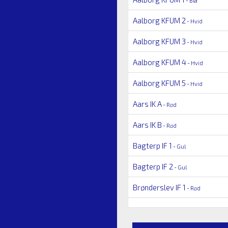
- Blå
Aalborg KFUM 2
- Hvid
Aalborg KFUM 3
- Hvid
Aalborg KFUM 4
- Hvid
Aalborg KFUM 5
- Hvid
Aars IK A
- Rød
Aars IK B
- Rød
Bagterp IF 1
- Gul
Bagterp IF 2
- Gul
Brønderslev IF 1
- Rød