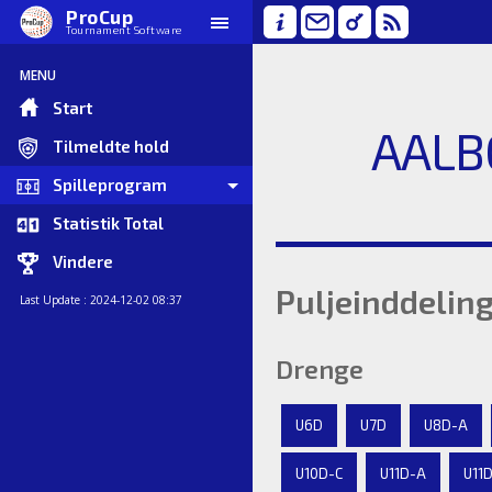
ProCup
Tournament Software
MENU
Start
AALB
Tilmeldte hold
Spilleprogram
Statistik Total
Vindere
Puljeinddelin
Last Update : 2024-12-02 08:37
Drenge
U6D
U7D
U8D-A
U10D-C
U11D-A
U11