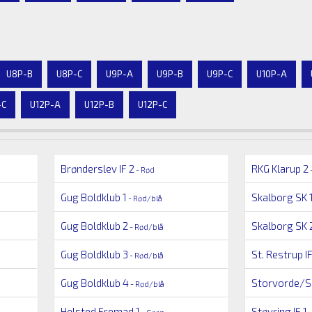
U8P-B
U8P-C
U9P-A
U9P-B
U9P-C
U10P-A
-C
U12P-A
U12P-B
U12P-C
Brønderslev IF 2
RKG Klarup 2
- Rød
Gug Boldklub 1
Skalborg SK 
- Rød/blå
Gug Boldklub 2
Skalborg SK 
- Rød/blå
Gug Boldklub 3
St. Restrup I
- Rød/blå
Gug Boldklub 4
Storvorde/Se
- Rød/blå
Helsted Fremad 1
Støvring IF 1