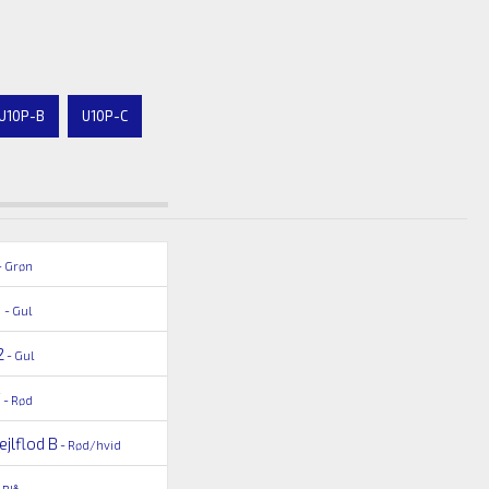
U10P-B
U10P-C
- Grøn
1
- Gul
2
- Gul
F
- Rød
jlflod B
- Rød/hvid