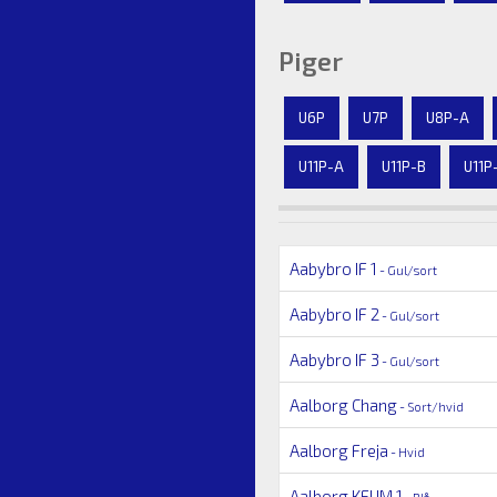
Piger
U6P
U7P
U8P-A
U11P-A
U11P-B
U11P
Aabybro IF 1
- Gul/sort
Aabybro IF 2
- Gul/sort
Aabybro IF 3
- Gul/sort
Aalborg Chang
- Sort/hvid
Aalborg Freja
- Hvid
Aalborg KFUM 1