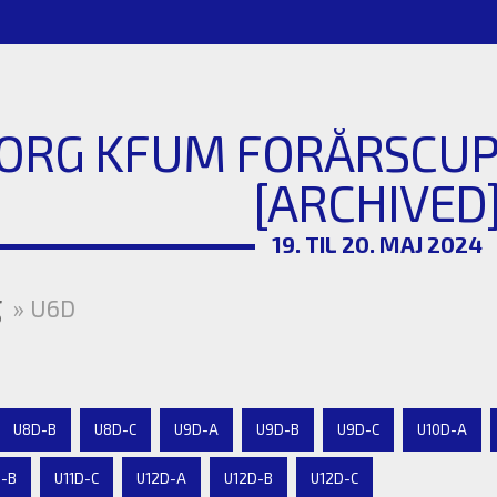
ORG KFUM FORÅRSCUP 
[ARCHIVED
19. TIL 20. MAJ 2024
g
» U6D
U8D-B
U8D-C
U9D-A
U9D-B
U9D-C
U10D-A
D-B
U11D-C
U12D-A
U12D-B
U12D-C