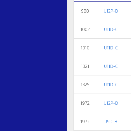
988
U12P-B
1002
U11D-C
1010
U11D-C
1321
U11D-C
1325
U11D-C
1972
U12P-B
1973
U9D-B