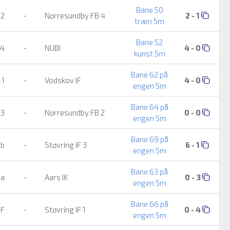
Bane 50
 2
-
Nørresundby FB 4
2 - 1
træn 5m
Bane 52
 4
-
NUBI
4 - 0
kunst 5m
Bane 62 på
 1
-
Vodskov IF
4 - 0
engen 5m
Bane 64 på
 3
-
Nørresundby FB 2
0 - 0
engen 5m
Bane 69 på
ub
-
Støvring IF 3
6 - 1
engen 5m
Bane 63 på
ja
-
Aars IK
0 - 3
engen 5m
Bane 66 på
IF
-
Støvring IF 1
0 - 4
engen 5m