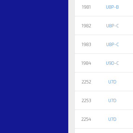
1981
U8P-B
1982
U8P-C
1983
U8P-C
1984
U9D-C
2252
U7D
2253
U7D
2254
U7D