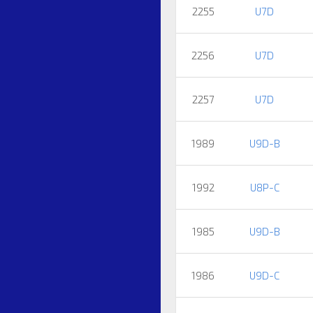
2255
U7D
2256
U7D
2257
U7D
1989
U9D-B
1992
U8P-C
1985
U9D-B
1986
U9D-C