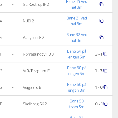
Bane 34 Ved
 2
-
St. Restrup IF 2
hal 3m
Bane 31 Ved
 4
-
NUBI 2
hal 3m
Bane 32 Ved
 4
-
Aabybro IF 2
hal 3m
Bane 64 på
IF
-
Nørresundby FB 3
3 - 1
engen 5m
Bane 68 på
 2
-
Vrå/Børglum IF
1 - 3
engen 5m
Bane 60 på
 2
-
Vejgaard B
1 - 0
engen 8m
Bane 50
 B
-
Skalborg SK 2
0 - 1
træn 5m
Bane 52