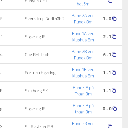
 3
-
Aabybro IF 1
hal 3m
Bane 2A ved
IF
-
Svenstrup Godthåb 2
1 - 0
Rundk 8m
Bane 1A ved
 1
-
Støvring IF
2 - 1
klubhus 8m
Bane 2B ved
 4
-
Gug Boldklub
6 - 1
Rundk 8m
Bane 1B ved
ja
-
Fortuna Hjørring
1 - 1
klubhus 8m
Bane 4A på
 B
-
Skalborg SK
1 - 1
Træn 8m
Bane 4B på
ng
-
Støvring IF
0 - 0
træn 8m
Bane 33 Ved
 X
-
St. Restrup IF 3