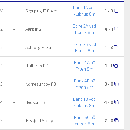
Bane 1A ved
SV
-
Skørping IF Frem
1 - 0
klubhus 8m
Bane 2A ved
 2
-
Aars IK 2
4 - 1
Rundk 8m
Bane 2B ved
 3
-
Aalborg Freja
1 - 2
Rundk 8m
Bane 4A på
 1
-
Hjallerup IF 1
1 - 1
Træn 8m
Bane 4B på
 5
-
Nørresundby FB
3 - 0
træn 8m
Bane 1B ved
UM
-
Hadsund B
4 - 0
klubhus 8m
Bane 60 på
 2
-
IF Skjold Sæby
2 - 0
engen 8m