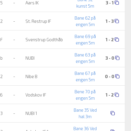
 5
-
Aars IK
3 - 1
kunst 5m
Bane 62 på
 2
-
St. Restrup IF
1 - 3
engen 5m
Bane 69 på
IF
-
Svenstrup Godthåb
1 - 2
engen 5m
Bane 63 på
ub
-
NUBI
3 - 0
engen 5m
Bane 67 på
 2
-
Nibe B
0 - 0
engen 5m
Bene 70 på
 6
-
Vodskov IF
1 - 2
engen 5m
Bane 35 Ved
 3
-
NUBI 1
hal 3m
Bane 36 Ved