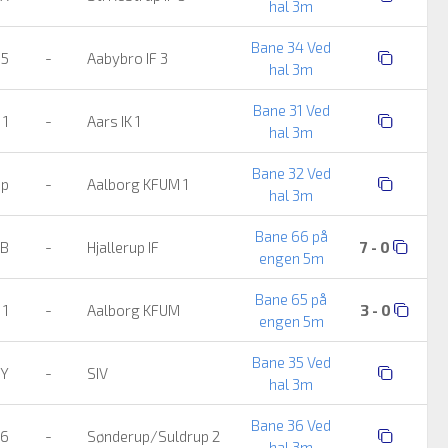
hal 3m
Bane 34 Ved
 5
-
Aabybro IF 3
hal 3m
Bane 31 Ved
 1
-
Aars IK 1
hal 3m
Bane 32 Ved
up
-
Aalborg KFUM 1
hal 3m
Bane 66 på
 B
-
Hjallerup IF
7 - 0
engen 5m
Bane 65 på
 1
-
Aalborg KFUM
3 - 0
engen 5m
Bane 35 Ved
 Y
-
SIV
hal 3m
Bane 36 Ved
 6
-
Sønderup/Suldrup 2
hal 3m