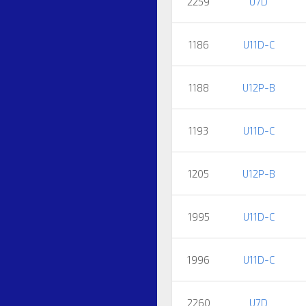
2259
U7D
1186
U11D-C
1188
U12P-B
1193
U11D-C
1205
U12P-B
1995
U11D-C
1996
U11D-C
2260
U7D