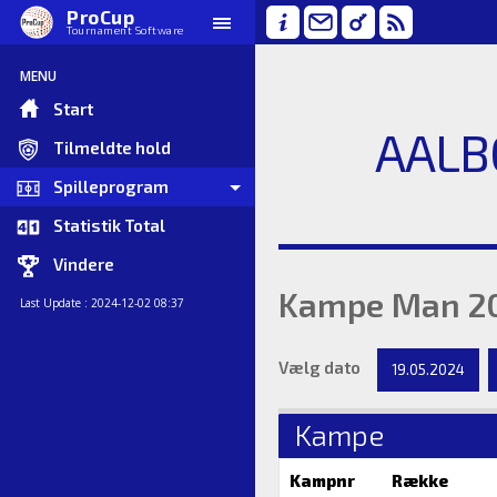
ProCup
Tournament Software
MENU
Start
AALB
Tilmeldte hold
Spilleprogram
Statistik Total
Vindere
Kampe Man 20
Last Update : 2024-12-02 08:37
Vælg dato
19.05.2024
Kampe
Kampnr
Række