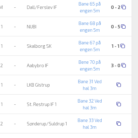
Bane 65 på
UM
-
Dall/Ferslev IF
0 - 2
engen 5m
Bane 68 på
 1
-
NUBI
0 - 5
engen 5m
Bane 67 på
 1
-
Skalborg SK
1 - 1
engen 5m
Bene 70 på
 2
-
Aabybro IF
3 - 0
engen 5m
Bane 31 Ved
 1
-
LKB Gistrup
hal 3m
Bane 32 Ved
 1
-
St. Restrup IF 1
hal 3m
Bane 33 Ved
 2
-
Sønderup/Suldrup 1
hal 3m