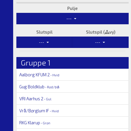
Pulje
---
Slutspil
Slutspil (
vy)
---
---
Gruppe 1
Aalborg KFUM 2
- Hvid
Gug Boldklub
- Rød/blå
VRI Aarhus 2
- Gul
Vrå/Børglum IF
- Hvid
RKG Klarup
- Grøn