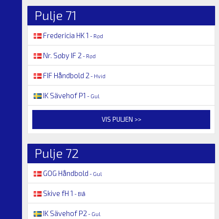
Pulje 71
Fredericia HK 1
- Rød
Nr. Søby IF 2
- Rød
FIF Håndbold 2
- Hvid
IK Sävehof P1
- Gul
VIS PULJEN >>
Pulje 72
GOG Håndbold
- Gul
Skive fH 1
- Blå
IK Sävehof P2
- Gul