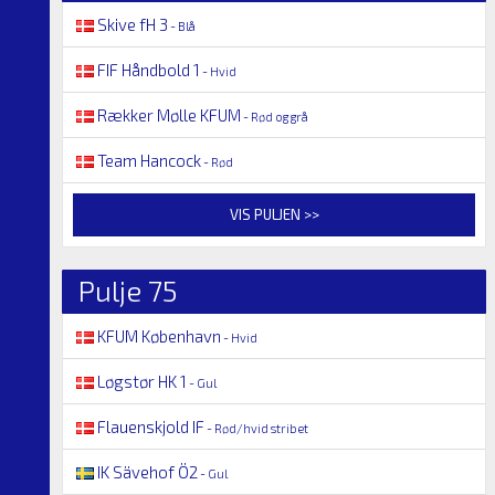
Skive fH 3
- Blå
FIF Håndbold 1
- Hvid
Rækker Mølle KFUM
- Rød og grå
Team Hancock
- Rød
VIS PULJEN >>
Pulje 75
KFUM København
- Hvid
Løgstør HK 1
- Gul
Flauenskjold IF
- Rød/hvid stribet
IK Sävehof Ö2
- Gul