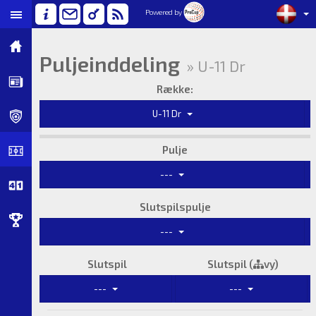
Powered by
Puljeinddeling
» U-11 Dr
Række:
U-11 Dr
Pulje
---
Slutspilspulje
---
Slutspil
Slutspil (
vy)
---
---