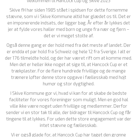
Velkommen til Hancock Cup og Skive 2023
Skive fH har siden 1985 stået i spidsen for dette fornemme
stævne, som vi i Skive Kommune altid har glædet os til. Det er
en imponerende indsats, der ligger bag. År efter år lykkes det
jer at fylde vores haller med børn og unge fra nær og fjern –
det er vi meget stolte af.
Også denne gang er der hold med fra det meste af landet. Der
er endda et par hold fra Schweiz og hele 12 fra Sverige. I alt er
der 176 tilmeldte hold, og der har været rift om at komme med.
Men det er heller ikke noget at sige til, at Hancock Cup er et
trækplaster. For de flere hundrede frivillige og de mange
trænere løfter denne store opgave i fællesskab med højt
humør og stor dygtighed.
I Skive Kommune gør vi, hvad vi kan for at skabe de bedste
faciliteter for vores foreninger som muligt. Men en god hal
ville ikke være noget uden frivillige og medlemmer. Derfor
sender vi en stor tak til alle, der bidrager til Hancock Cup og får
tingene til at lykkes. For uden dette store engagement var der
intet stævne og fællesskab.
Vi er også glade for, at Hancock Cup har taget den grønne