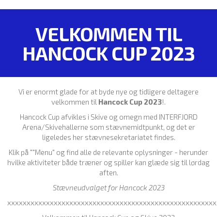
VELKOMMEN TIL
HANCOCK CUP 2023
Vi er enormt glade for at byde nye og tidligere deltagere
velkommen til
Hancock Cup 2023
!.
Hancock Cup afvikles i Skive og omegn med INTERFJORD
Arena/Skivehallerne som stævnemidtpunkt, og det er
ligeledes her stævnesekretariatet findes.
Klik på ""Menu" og find alle de relevante oplysninger - herunder
hvilke aktiviteter både træner og spiller kan glæde sig til lørdag
aften.
Stævneudvalget for Hancock 2023
xxxxxxxxxxxxxxxxxxxxxxxxxxxxxxxxxxxxxxxxxxxxxxxxxxxxxx