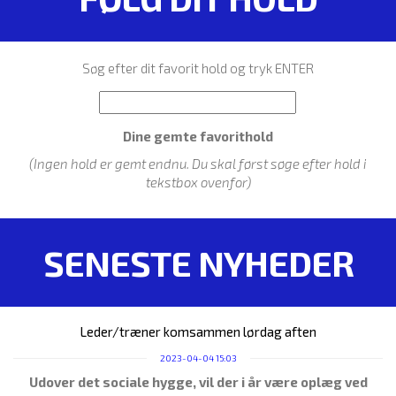
Søg efter dit favorit hold og tryk ENTER
Dine gemte favorithold
(Ingen hold er gemt endnu. Du skal først søge efter hold i
tekstbox ovenfor)
SENESTE NYHEDER
Leder/træner komsammen lørdag aften
2023-04-04 15:03
Udover det sociale hygge, vil der i år være oplæg ved