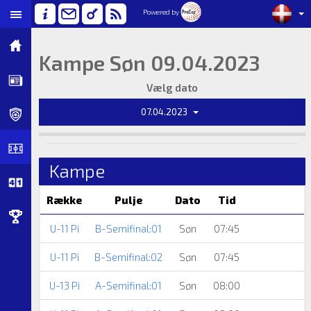
Powered by
Kampe Søn 09.04.2023
Vælg dato
07.04.2023
Kampe
Række
Pulje
Dato
Tid
U-11 Pi
B-Semifinal:01
Søn
07:45
U-11 Pi
B-Semifinal:02
Søn
07:45
U-13 Pi
A-Semifinal:01
Søn
08:00