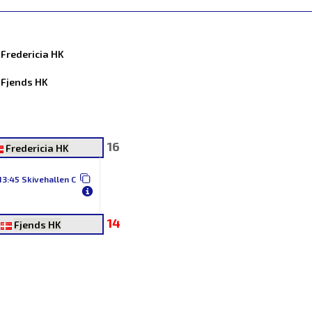
Fredericia HK
Fjends HK
16
Fredericia HK
13:45 Skivehallen C
14
Fjends HK