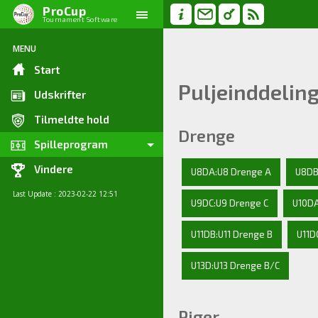
ProCup
Tournament Software
MENU
Start
Puljeinddelin
Udskrifter
Tilmeldte hold
Drenge
Spilleprogram
Vindere
U8DA:U8 Drenge A
U8DB
Last Update : 2023-02-22 12:51
U9DC:U9 Drenge C
U10DA
U11DB:U11 Drenge B
U11D
U13D:U13 Drenge B/C
Piger