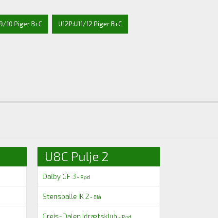
9/10 Piger B+C
U12P:U11/12 Piger B+C
U8C Pulje 2
Dalby GF 3
- Rød
Stensballe IK 2
- Blå
Grejs-Dalen Idrætsklub
- Rød