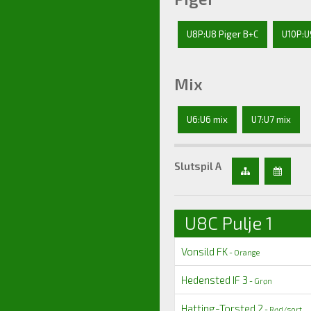
U8P:U8 Piger B+C
U10P:U
Mix
U6:U6 mix
U7:U7 mix
Slutspil A
U8C Pulje 1
Vonsild FK
- Orange
Hedensted IF 3
- Grøn
Hatting-Torsted 2
- Rød/sort