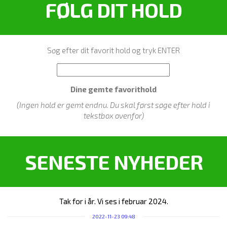
FØLG DIT HOLD
Søg efter dit favorit hold og tryk ENTER
Dine gemte favorithold
(Ingen hold er gemt endnu. Du skal først søge efter hold i
tekstbox ovenfor)
SENESTE NYHEDER
Tak for i år. Vi ses i februar 2024.
2022-11-23 09:48