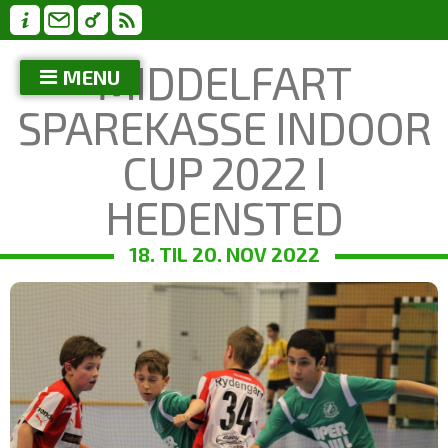
MIDDELFART
MENU
SPAREKASSE INDOOR
CUP 2022 I
HEDENSTED
18. TIL 20. NOV 2022