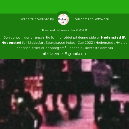
Website powered by
Tournament Software
Download test version her © @VER
Den person, der er ansvarlig for indholdet på denne side er
Hedensted IF,
Hedensted
for Middelfart Sparekasse Indoor Cup 2022 i Hedensted . Hvis du
har problemer eller spørgsmål, bedes du kontakte dem via
hif.staevner@gmail.com