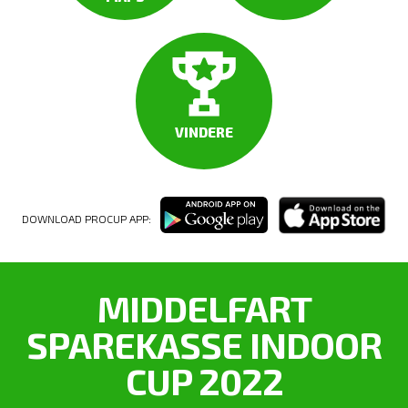
VINDERE
DOWNLOAD PROCUP APP:
MIDDELFART
SPAREKASSE INDOOR
CUP 2022