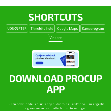
SHORTCUTS
UDSKRIFTER
Tilmeldte hold
Google Maps
Kampprogram
Vindere
DOWNLOAD PROCUP
APP
Du kan downloade ProCup's app til Android eller iPhone. Den er gratis
og kan anvendes til alle Procup turneringer