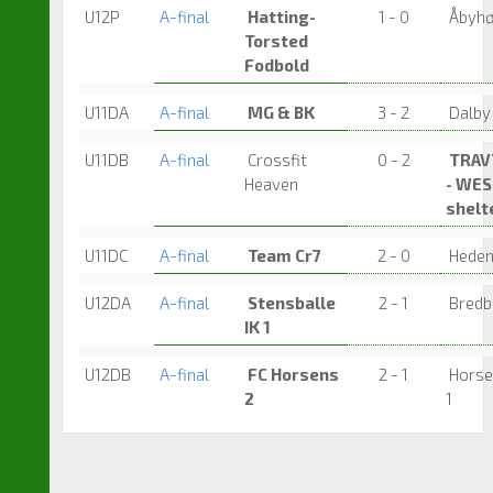
U12P
A-final
Hatting-
1 - 0
Åbyhø
Torsted
Fodbold
U11DA
A-final
MG & BK
3 - 2
Dalby
U11DB
A-final
Crossfit
0 - 2
TRAV
Heaven
- WE
shelt
U11DC
A-final
Team Cr7
2 - 0
Hedens
U12DA
A-final
Stensballe
2 - 1
Bredba
IK 1
U12DB
A-final
FC Horsens
2 - 1
Horse
2
1