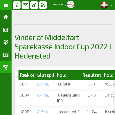
Powered by
Vinder af Middelfart
Sparekasse Indoor Cup 2022 i
Hedensted
Række
Slutspil
hold
Resultat
hold
U8P
A-final
Lund IF
3 - 1
ASA, 
U8DA
A-final
Gauerslund
2 - 0
Dalby 
IF 1
U8DB
A-final
Hedensted IF
1 - 2
Hatti
es