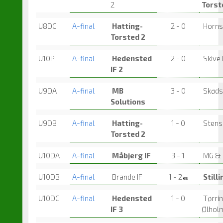
2
Torst
U8DC
A-final
Hatting-
2 - 0
Hornsy
Torsted 2
U10P
A-final
Hedensted
2 - 0
Skive 
IF 2
U9DA
A-final
MB
3 - 0
Skødst
Solutions
U9DB
A-final
Hatting-
1 - 0
Stensb
Torsted 2
U10DA
A-final
Måbjerg IF
3 - 1
MG & 
U10DB
A-final
Brande IF
1 - 2
Stilli
es
U10DC
A-final
Hedensted
1 - 0
Tørri
IF 3
Ølhol