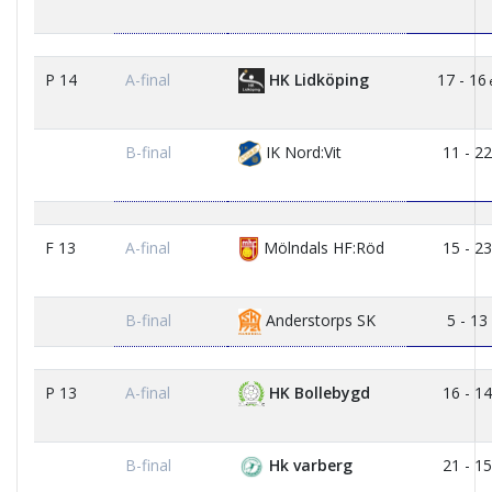
P 14
A-final
HK Lidköping
17 - 16
e
B-final
IK Nord:Vit
11 - 22
F 13
A-final
Mölndals HF:Röd
15 - 23
B-final
Anderstorps SK
5 - 13
P 13
A-final
HK Bollebygd
16 - 14
B-final
Hk varberg
21 - 15