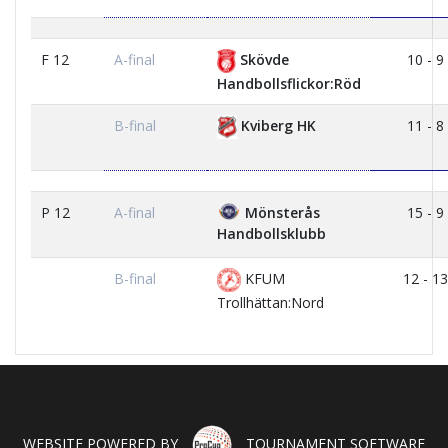
F 12
A-final
Skövde
10 - 9
Handbollsflickor:Röd
B-final
Kviberg HK
11 - 8
P 12
A-final
Mönsterås
15 - 9
Handbollsklubb
B-final
KFUM
12 - 13
Trollhättan:Nord
WEBSITE POWERED BY
TOURNAMENT SOFTWARE