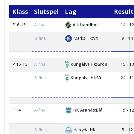
Klass
Slutspel
Lag
Result
F16-15
A-final
Aik handboll
14 - 12
B-final
Marks HK:Vit
9 - 14
P 16-15
A-final
Kungälvs Hk:Grön
15 - 13
B-final
Kungälvs Hk:Vit
24 - 11
F 14
A-final
HK Aranäs:Blå
15 - 12
B-final
Härryda HK
5 - 12