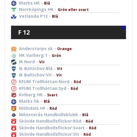
Marks HK -
Blå
Norrköpings HK -
Grön eller svart
Vetlanda P13 -
Blå
F 12
Anderstorps sk -
Orange
HK Varberg:1 -
Grön
IK Nord -
Vit
Ik Baltichov:Blå -
Vit
Ik Baltichov:Vit -
Vit
KFUM Trollhättan:Nord -
Röd
KFUM Trollhättan:Syd -
Röd
Kviberg HK -
Svart
Marks hk -
Blå
Mölndals HF -
Röd
Mönsterås Handbollsklubb -
Blå
Skövde Handbollsflickor:Röd -
Röd
Skövde Handbollsflickor:Svart -
Röd
Skövde Handbollsflickor:Vit -
Röd