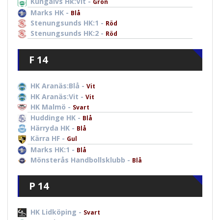
Kungälvs Hk:Vit -
Grön
Marks HK -
Blå
Stenungsunds HK:1 -
Röd
Stenungsunds HK:2 -
Röd
F 14
HK Aranäs:Blå -
Vit
HK Aranäs:Vit -
Vit
HK Malmö -
Svart
Huddinge HK -
Blå
Härryda HK -
Blå
Kärra HF -
Gul
Marks HK:1 -
Blå
Mönsterås Handbollsklubb -
Blå
P 14
HK Lidköping -
Svart