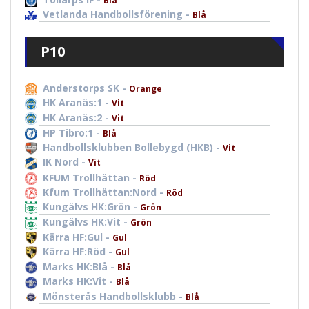
Blå
Vetlanda Handbollsförening -
Blå
P10
Anderstorps SK -
Orange
HK Aranäs:1 -
Vit
HK Aranäs:2 -
Vit
HP Tibro:1 -
Blå
Handbollsklubben Bollebygd (HKB) -
Vit
IK Nord -
Vit
KFUM Trollhättan -
Röd
Kfum Trollhättan:Nord -
Röd
Kungälvs HK:Grön -
Grön
Kungälvs HK:Vit -
Grön
Kärra HF:Gul -
Gul
Kärra HF:Röd -
Gul
Marks HK:Blå -
Blå
Marks HK:Vit -
Blå
Mönsterås Handbollsklubb -
Blå