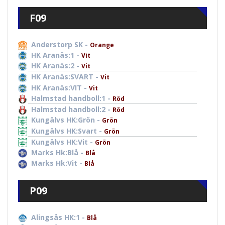
F09
Anderstorp SK -
Orange
HK Aranäs:1 -
Vit
HK Aranäs:2 -
Vit
HK Aranäs:SVART -
Vit
HK Aranäs:VIT -
Vit
Halmstad handboll:1 -
Röd
Halmstad handboll:2 -
Röd
Kungälvs HK:Grön -
Grön
Kungälvs HK:Svart -
Grön
Kungälvs HK:Vit -
Grön
Marks Hk:Blå -
Blå
Marks Hk:Vit -
Blå
P09
Alingsås HK:1 -
Blå