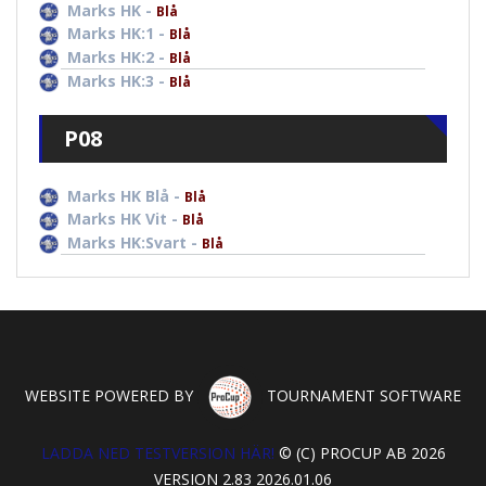
Marks HK -
Blå
Marks HK:1 -
Blå
Marks HK:2 -
Blå
Marks HK:3 -
Blå
P08
Marks HK Blå -
Blå
Marks HK Vit -
Blå
Marks HK:Svart -
Blå
WEBSITE POWERED BY
TOURNAMENT SOFTWARE
LADDA NED TESTVERSION HÄR!
© (C) PROCUP AB 2026
VERSION 2.83 2026.01.06