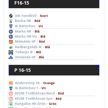
F16-15
Aik handboll -
Svart
Backa HK -
Röd
IK Baltichov -
Vit
Marks HK -
Blå
Marks HK:Vit -
Blå
Mölndals HF -
Röd
Redbergslids IK -
Blå
Tollarps IF -
Blå
Vetlanda HF -
Blå
P 16-15
Anderstorp SK -
Orange
Ik Baltichov:1 -
Vit
KFUM Trollhättan:Nord -
Röd
KFUM Trollhättan:Syd -
Röd
Kungälvs Hk:Grön -
Grön