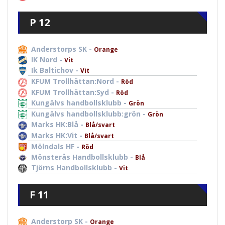
P 12
Anderstorps SK -
Orange
IK Nord -
Vit
Ik Baltichov -
Vit
KFUM Trollhättan:Nord -
Röd
KFUM Trollhättan:Syd -
Röd
Kungälvs handbollsklubb -
Grön
Kungälvs handbollsklubb:grön -
Grön
Marks HK:Blå -
Blå/svart
Marks HK:Vit -
Blå/svart
Mölndals HF -
Röd
Mönsterås Handbollsklubb -
Blå
Tjörns Handbollsklubb -
Vit
F 11
Anderstorp SK -
Orange