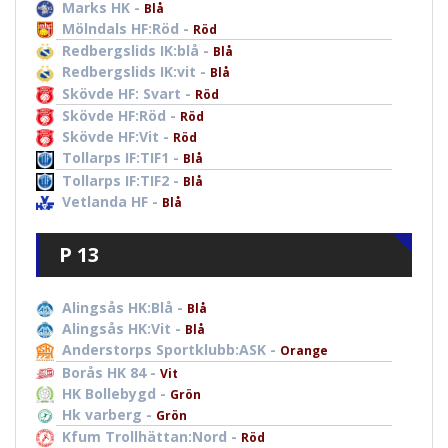
Marks HK -
Blå
Mölndals HF:Röd -
Röd
Redbergslids IK:blå -
Blå
Redbergslids IK:vit -
Blå
Skövde HF: Svart -
Röd
Skövde HF:Röd -
Röd
Skövde HF:Vit -
Röd
Tollarps IF:TIF1 -
Blå
Tollarps IF:TIF2 -
Blå
Vetlanda HF -
Blå
P 13
Alingsås HK:Blå -
Blå
Alingsås HK:Vit -
Blå
Anderstorps Sportklubb:ASK -
Orange
Borås HK 84 -
Vit
HK Bollebygd -
Grön
Hk varberg -
Grön
Kfum Trollhättan:Nord -
Röd