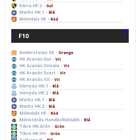
Kärra HF:2 -
Gul
Marks HK:1 -
Blå
Mölndals HF -
Röd
F10
Anderstorps SK -
Orange
HK Aranäs:Gul -
Vit
HK Aranäs:Onsala -
Vit
HK Aranäs:Svart -
Vit
HK Aranäs:Vit -
Vit
Härryda HK:1 -
Blå
Härryda HK:2 -
Blå
Marks HK:1 -
Blå
Marks HK:2 -
Blå
Mölndals HF -
Röd
Mönsterås Handbollsklubb -
Blå
Tibro HK:Grön -
Grön
Tibro HK:Vit -
Grön
Tollarps IF -