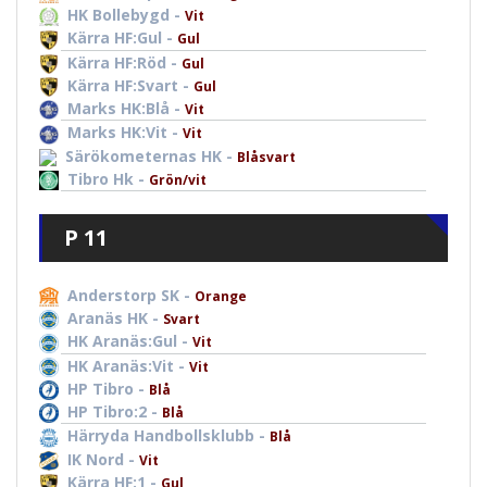
HK Bollebygd -
Vit
Kärra HF:Gul -
Gul
Kärra HF:Röd -
Gul
Kärra HF:Svart -
Gul
Marks HK:Blå -
Vit
Marks HK:Vit -
Vit
Särökometernas HK -
Blåsvart
Tibro Hk -
Grön/vit
P 11
Anderstorp SK -
Orange
Aranäs HK -
Svart
HK Aranäs:Gul -
Vit
HK Aranäs:Vit -
Vit
HP Tibro -
Blå
HP Tibro:2 -
Blå
Härryda Handbollsklubb -
Blå
IK Nord -
Vit
Kärra HF:1 -
Gul