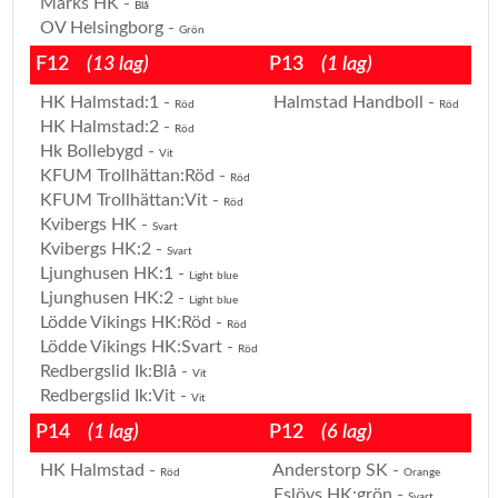
Marks HK -
Blå
OV Helsingborg -
Grön
F12
(13 lag)
P13
(1 lag)
HK Halmstad:1 -
Halmstad Handboll -
Röd
Röd
HK Halmstad:2 -
Röd
Hk Bollebygd -
Vit
KFUM Trollhättan:Röd -
Röd
KFUM Trollhättan:Vit -
Röd
Kvibergs HK -
Svart
Kvibergs HK:2 -
Svart
Ljunghusen HK:1 -
Light blue
Ljunghusen HK:2 -
Light blue
Lödde Vikings HK:Röd -
Röd
Lödde Vikings HK:Svart -
Röd
Redbergslid Ik:Blå -
Vit
Redbergslid Ik:Vit -
Vit
P14
(1 lag)
P12
(6 lag)
HK Halmstad -
Anderstorp SK -
Röd
Orange
Eslövs HK:grön -
Svart