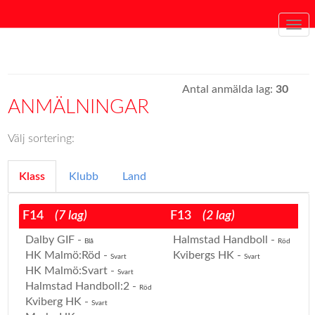
Togg
navi
Antal anmälda lag:
30
ANMÄLNINGAR
Välj sortering:
Klass
Klubb
Land
F14
(7 lag)
F13
(2 lag)
Dalby GIF -
Halmstad Handboll -
Blå
Röd
HK Malmö:Röd -
Kvibergs HK -
Svart
Svart
HK Malmö:Svart -
Svart
Halmstad Handboll:2 -
Röd
Kviberg HK -
Svart