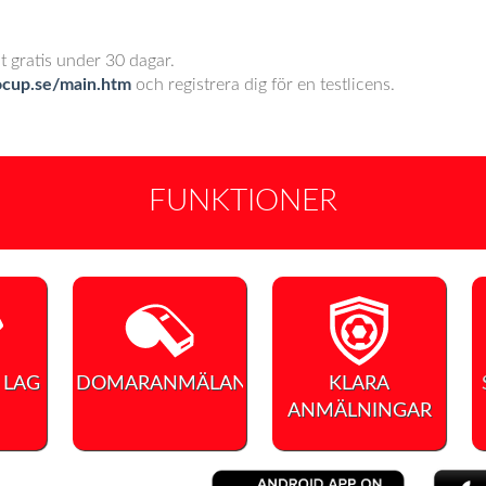
t gratis under 30 dagar.
ocup.se/main.htm
och registrera dig för en testlicens.
FUNKTIONER
 LAG
DOMARANMÄLAN
KLARA
ANMÄLNINGAR