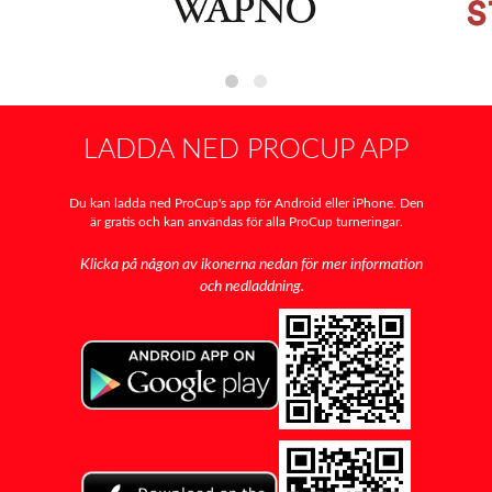
LADDA NED PROCUP APP
Du kan ladda ned ProCup's app för Android eller iPhone. Den
är gratis och kan användas för alla ProCup turneringar.
Klicka på någon av ikonerna nedan för mer information
och nedladdning.