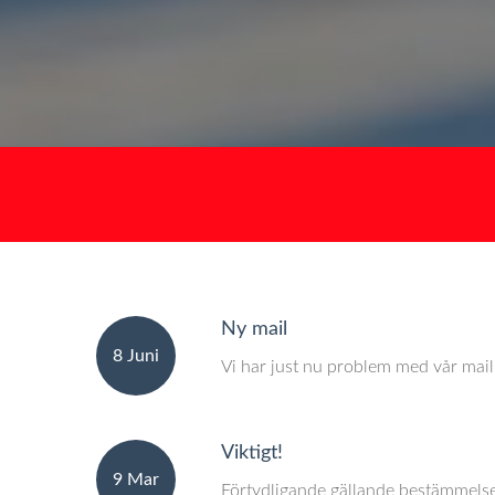
Ny mail
8 Juni
Vi har just nu problem med vår mail,
Viktigt!
9 Mar
Förtydligande gällande bestämmelser