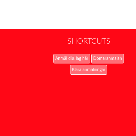
SHORTCUTS
Anmäl ditt lag här
Domaranmälan
Klara anmälningar