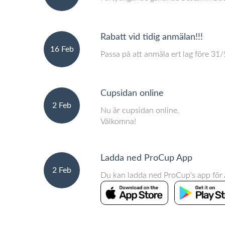
Rabatt vid tidig anmälan!!!
16 Feb
Passa på att anmäla ert lag före 31
Cupsidan online
2 Feb
Nu är cupsidan online.
Välkomna!
Ladda ned ProCup App
2 Feb
Du kan ladda ned ProCup's app för A