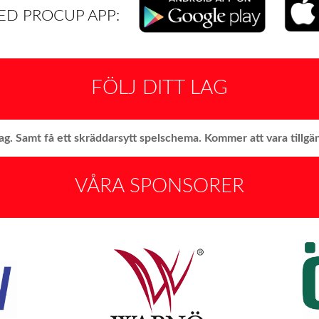
ED PROCUP APP:
FÖLJ DITT LAG
lag. Samt få ett skräddarsytt spelschema.
Kommer att vara tillgäng
VÅRA SPONSORER