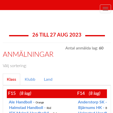
Togg
navi
26 TILL 27 AUG 2023
Antal anmälda lag:
60
ANMÄLNINGAR
Välj sortering:
Klass
Klubb
Land
F15
(8 lag)
F14
(8 lag)
Ale Handboll -
Anderstorp SK -
Orange
Ora
Halmstad Handboll -
Bjärnums HK -
Röd
Blå