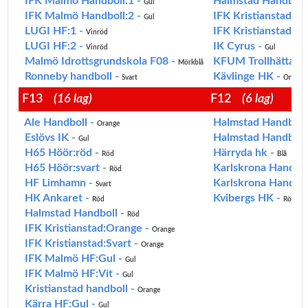
IFK Malmö Handboll:1 -
Halmstad Handboll
Gul
IFK Malmö Handboll:2 -
IFK Kristianstad:O
Gul
LUGI HF:1 -
IFK Kristianstad:Vi
Vinröd
LUGI HF:2 -
IK Cyrus -
Vinröd
Gul
Malmö Idrottsgrundskola F08 -
KFUM Trollhättan 
Mörkblå
Ronneby handboll -
Kävlinge HK -
Svart
Orange
F13
(16 lag)
F12
(6 lag)
Ale Handboll -
Halmstad Handboll
Orange
Eslövs IK -
Halmstad Handboll
Gul
H65 Höör:röd -
Härryda hk -
Röd
Blå
H65 Höör:svart -
Karlskrona Handbol
Röd
HF Limhamn -
Karlskrona Handbol
Svart
HK Ankaret -
Kvibergs HK -
Röd
Röd
Halmstad Handboll -
Röd
IFK Kristianstad:Orange -
Orange
IFK Kristianstad:Svart -
Orange
IFK Malmö HF:Gul -
Gul
IFK Malmö HF:Vit -
Gul
Kristianstad handboll -
Orange
Kärra HF:Gul -
Gul