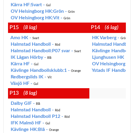
Kärra HF:Svart -
Gul
OV Helsingborg HK:Grön -
Grön
OV Helsingborg HK:Vit -
Grön
P15
(8 lag)
P14
(6 lag)
Amo HK -
HK Varberg -
Svart
Grön
Halmstad Handboll -
Halmstad Handboll
Röd
Halmstad Handboll:P07 svar -
Kävlinge Handbolls
Svart
IK Lågan Hörby -
Ljunghusen HK
Blå
Kärra HF -
OV Helsingborg HK
Gul
Kävlinge Handbollsklubb:1 -
Ystads IF Handboll:
Orange
Redbergslids IK -
Vit
Växjö HF -
Gul
P13
(8 lag)
Dalby GIF -
Blå
Halmstad Handboll -
Röd
Halmstad Handboll P12 -
Röd
IFK Malmö HF -
Gul
Kävlinge HK:Blå -
Orange