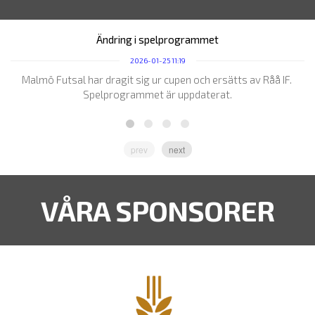
Ändring i spelprogrammet
2026-01-25 11:19
Malmö Futsal har dragit sig ur cupen och ersätts av Råå IF.
L
Spelprogrammet är uppdaterat.
prev
next
VÅRA SPONSORER