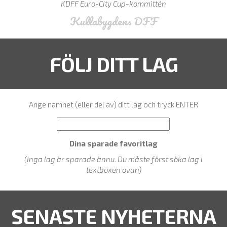
KDFF Euro-City Cup-kommittén
Kullabygdens DFF
FÖLJ DITT LAG
Ange namnet (eller del av) ditt lag och tryck ENTER
Dina sparade favoritlag
(Inga lag är sparade ännu. Du måste först söka lag i
textboxen ovan)
SENASTE NYHETERNA