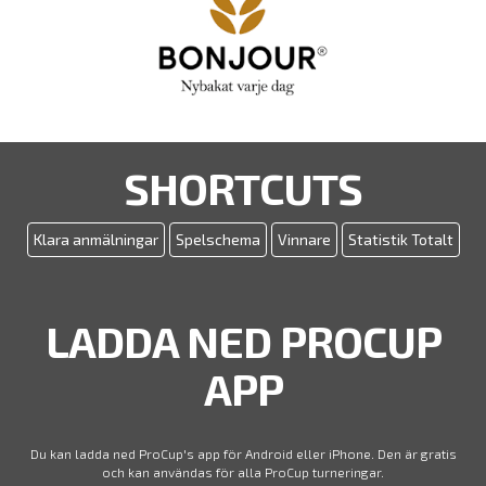
SHORTCUTS
Klara anmälningar
Spelschema
Vinnare
Statistik Totalt
LADDA NED PROCUP
APP
Du kan ladda ned ProCup's app för Android eller iPhone. Den är gratis
och kan användas för alla ProCup turneringar.