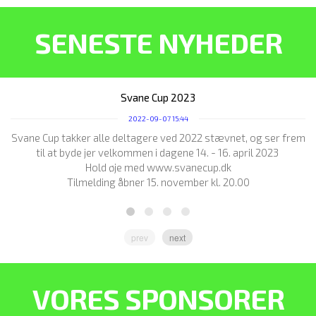
SENESTE NYHEDER
Svane Cup 2023
2022-09-07 15:44
Svane Cup takker alle deltagere ved 2022 stævnet, og ser frem
til at byde jer velkommen i dagene 14. - 16. april 2023
Hold øje med www.svanecup.dk
Fo
Tilmelding åbner 15. november kl. 20.00
prev
next
VORES SPONSORER