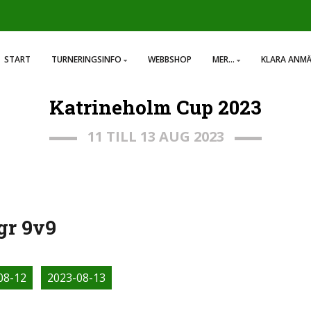
START
TURNERINGSINFO
WEBBSHOP
MER...
KLARA ANM
Katrineholm Cup 2023
11 TILL 13 AUG 2023
gr 9v9
08-12
2023-08-13