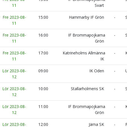
11
Svart
Fre 2023-08-
15:00
Hammarby IF Grön
-
S
11
Fre 2023-08-
16:00
IF Brommapojkarna
-
S
11
Grön
Fre 2023-08-
17:00
Katrineholms Allmänna
-
K
11
IK
Lör 2023-08-
09:00
IK Oden
-
U
12
Lör 2023-08-
10:00
Stallarholmens SK
-
S
12
Lör 2023-08-
11:00
IF Brommapojkarna
-
K
12
Grön
Lör 2023-08-
12:00
Järna SK
-
F