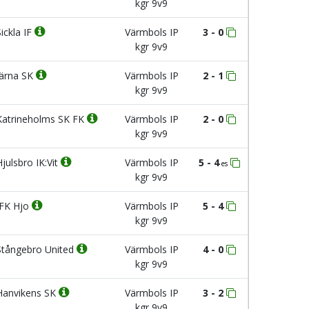
kgr 9v9
ickla IF
Värmbols IP
3 - 0
kgr 9v9
ärna SK
Värmbols IP
2 - 1
kgr 9v9
atrineholms SK FK
Värmbols IP
2 - 0
kgr 9v9
julsbro IK:Vit
Värmbols IP
5 - 4
es
kgr 9v9
FK Hjo
Värmbols IP
5 - 4
kgr 9v9
tångebro United
Värmbols IP
4 - 0
kgr 9v9
anvikens SK
Värmbols IP
3 - 2
kgr 9v9