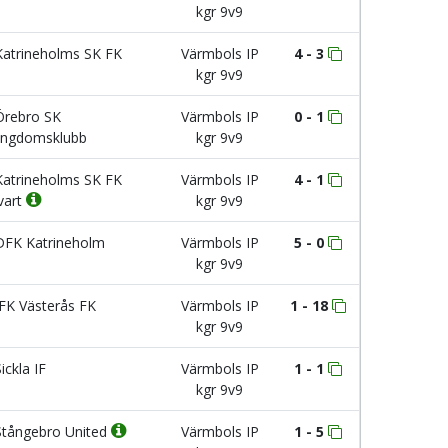
kgr 9v9
atrineholms SK FK
Värmbols IP
4 - 3
kgr 9v9
rebro SK
Värmbols IP
0 - 1
ngdomsklubb
kgr 9v9
atrineholms SK FK
Värmbols IP
4 - 1
vart
kgr 9v9
FK Katrineholm
Värmbols IP
5 - 0
kgr 9v9
FK Västerås FK
Värmbols IP
1 - 18
kgr 9v9
ickla IF
Värmbols IP
1 - 1
kgr 9v9
tångebro United
Värmbols IP
1 - 5