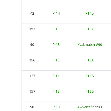
42
P 14
P14B
153
F 13
F13A
90
P 13
Kval.match #90
156
F 13
F13A
127
F 14
F14B
157
F 13
F13B
98
P 13
A-kvartsfinal:03