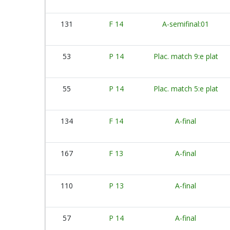
131
F 14
A-semifinal:01
53
P 14
Plac. match 9:e plat
55
P 14
Plac. match 5:e plat
134
F 14
A-final
167
F 13
A-final
110
P 13
A-final
57
P 14
A-final