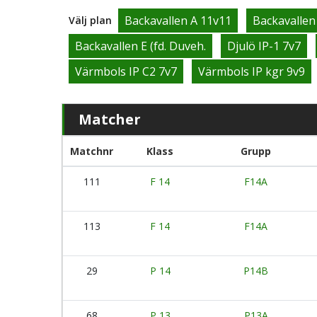
Backavallen A 11v11
Backavallen
Välj plan
Backavallen E (fd. Duveh.
Djulö IP-1 7v7
Värmbols IP C2 7v7
Värmbols IP kgr 9v9
Matcher
Matchnr
Klass
Grupp
111
F 14
F14A
113
F 14
F14A
29
P 14
P14B
68
P 13
P13A