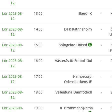
12
Lör 2023-08-
13:00
Ekerö IK
-
K
12
Lör 2023-08-
14:00
DFK Katrineholm
-
Ö
12
U
Lör 2023-08-
15:00
Stångebro United
-
K
12
s
Lör 2023-08-
16:00
Västerås IK Fotboll Gul
-
D
12
Lör 2023-08-
17:00
Hampetorp-
-
I
12
Odensbackens IF
Lör 2023-08-
18:00
Vallentuna Damfotboll
-
S
12
Lör 2023-08-
19:00
IF Brommapojkarna
-
S