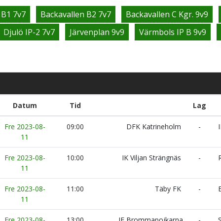
 B1 7v7
Backavallen B2 7v7
Backavallen C Kgr. 9v9
Djulö IP-2 7v7
Järvenplan 9v9
Värmbols IP B 9v9
Datum
Tid
Lag
Fre 2023-08-
09:00
DFK Katrineholm
-
I
11
Fre 2023-08-
10:00
IK Viljan Strängnäs
-
R
11
Fre 2023-08-
11:00
Täby FK
-
E
11
Fre 2023-08-
13:00
IF Brommapojkarna
-
S