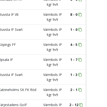
kgr 9v9
tuvsta IF Vit
Värmbols IP
8 - 0
kgr 9v9
tuvsta IF Svart
Värmbols IP
1 - 0
kgr 9v9
öpings FF
Värmbols IP
4 - 5
kgr 9v9
psala IF
Värmbols IP
1 - 7
kgr 9v9
tuvsta IF Svart
Värmbols IP
1 - 3
kgr 9v9
atrineholms SK FK Röd
Värmbols IP
2 - 1
kgr 9v9
ärjestadens GoIF
Värmbols IP
2 - 12