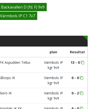
Backavallen D (fd. F) 9v9
Värmbols IP C1 7v7
plan
Resultat
FK Aspudden Tellus
Värmbols IP
13 - 0
kgr 9v9
åtorps IK
Värmbols IP
0 - 0
kgr 9v9
kerö IK
Värmbols IP
0 - 2
kgr 9v9
köndals IK FK
Värmbols IP
6 - 0