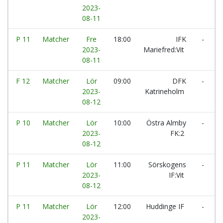
2023-
08-11
P 11
Matcher
Fre
18:00
IFK
-
2023-
Mariefred:Vit
A
08-11
F 12
Matcher
Lör
09:00
DFK
-
2023-
Katrineholm
08-12
P 10
Matcher
Lör
10:00
Östra Almby
-
2023-
FK:2
S
08-12
P 11
Matcher
Lör
11:00
Sörskogens
-
2023-
IF:Vit
I
08-12
P 11
Matcher
Lör
12:00
Huddinge IF
-
2023-
A