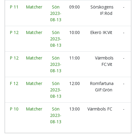
P 11
Matcher
Sön
09:00
Sörskogens
-
2023-
IF:Röd
S
08-13
P 12
Matcher
Sön
10:00
Ekerö IK:Vit
-
E
2023-
08-13
P 12
Matcher
Sön
11:00
Värmbols
-
2023-
FC:Vit
U
08-13
F 12
Matcher
Sön
12:00
Romfartuna
-
2023-
GIF:Grön
08-13
P 10
Matcher
Sön
13:00
Värmbols FC
-
E
2023-
08-13