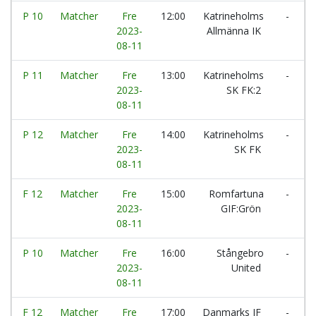
P 10
Matcher
Fre
12:00
Katrineholms
-
2023-
Allmänna IK
08-11
P 11
Matcher
Fre
13:00
Katrineholms
-
2023-
SK FK:2
M
08-11
P 12
Matcher
Fre
14:00
Katrineholms
-
E
2023-
SK FK
08-11
F 12
Matcher
Fre
15:00
Romfartuna
-
2023-
GIF:Grön
08-11
P 10
Matcher
Fre
16:00
Stångebro
-
2023-
United
A
08-11
F 12
Matcher
Fre
17:00
Danmarks IF
-