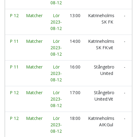
08-12
P 12
Matcher
Lör
13:00
Katrineholms
-
2023-
SK FK
A
08-12
P 11
Matcher
Lör
14:00
Katrineholms
-
V
2023-
SK FK:vit
08-12
P 11
Matcher
Lör
16:00
Stångebro
-
2023-
United
I
08-12
P 12
Matcher
Lör
17:00
Stångebro
-
E
2023-
United:Vit
08-12
P 12
Matcher
Lör
18:00
Katrineholms
-
E
2023-
AIK:Gul
08-12