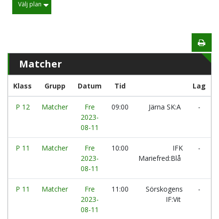
Välj plan
Matcher
Klass
Grupp
Datum
Tid
Lag
P 12
Matcher
Fre
09:00
Järna SK:A
-
2023-
08-11
P 11
Matcher
Fre
10:00
IFK
-
2023-
Mariefred:Blå
I
08-11
P 11
Matcher
Fre
11:00
Sörskogens
-
2023-
IF:Vit
M
08-11