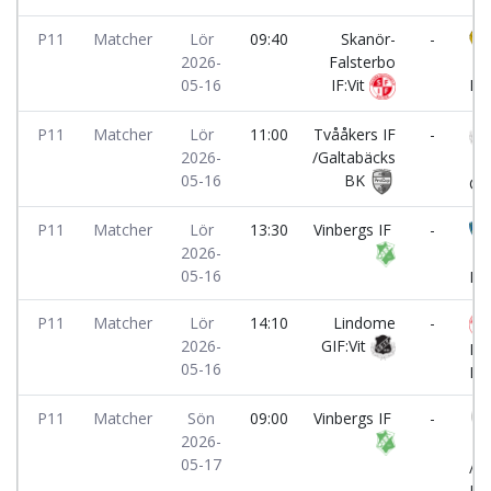
P11
Matcher
Lör
09:40
Skanör-
-
2026-
Falsterbo
Ar
05-16
IF:Vit
IK:
P11
Matcher
Lör
11:00
Tvååkers IF
-
2026-
/Galtabäcks
Li
05-16
BK
GIF
P11
Matcher
Lör
13:30
Vinbergs IF
-
2026-
Fa
05-16
FF:
P11
Matcher
Lör
14:10
Lindome
-
2026-
GIF:Vit
Fa
05-16
IF:
P11
Matcher
Sön
09:00
Vinbergs IF
-
2026-
Tv
05-17
/G
BK