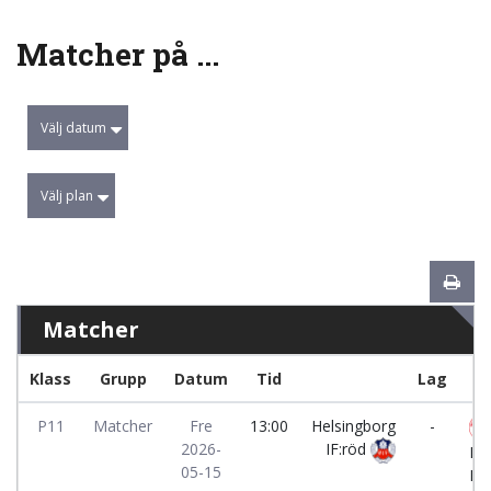
Matcher på ...
Välj datum
Välj plan
Matcher
Klass
Grupp
Datum
Tid
Lag
P11
Matcher
Fre
13:00
Helsingborg
-
2026-
IF:röd
Fa
05-15
IF: