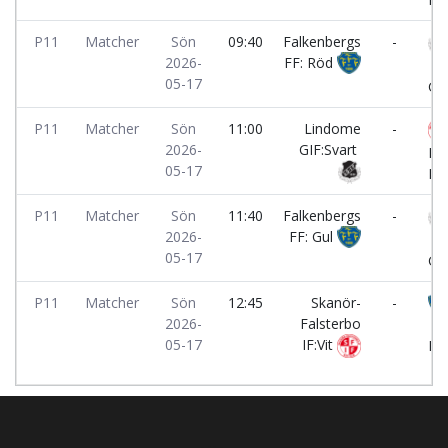
P11
Matcher
Sön
09:40
Falkenbergs
-
2026-
FF: Röd
Li
05-17
GIF
P11
Matcher
Sön
11:00
Lindome
-
2026-
GIF:Svart
Fa
05-17
IF:
P11
Matcher
Sön
11:40
Falkenbergs
-
2026-
FF: Gul
Li
05-17
GIF
P11
Matcher
Sön
12:45
Skanör-
-
2026-
Falsterbo
Fa
05-17
IF:Vit
FF