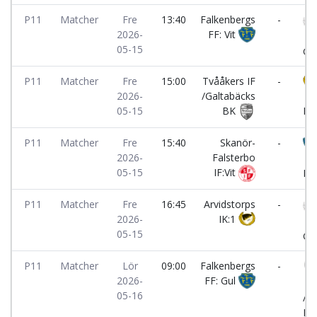
P11
Matcher
Fre
13:40
Falkenbergs
-
2026-
FF: Vit
Li
05-15
GIF
P11
Matcher
Fre
15:00
Tvååkers IF
-
2026-
/Galtabäcks
Ar
05-15
BK
IK:
P11
Matcher
Fre
15:40
Skanör-
-
2026-
Falsterbo
Fa
05-15
IF:Vit
FF:
P11
Matcher
Fre
16:45
Arvidstorps
-
2026-
IK:1
Li
05-15
GIF
P11
Matcher
Lör
09:00
Falkenbergs
-
2026-
FF: Gul
Tv
05-16
/G
BK