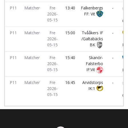
P11
Matcher
Fre
13:40
Falkenbergs
-
2026-
FF: Vit
Li
05-15
GIF
P11
Matcher
Fre
15:00
Tvååkers IF
-
2026-
/Galtabäcks
Ar
05-15
BK
IK:
P11
Matcher
Fre
15:40
Skanör-
-
2026-
Falsterbo
Fa
05-15
IF:Vit
FF:
P11
Matcher
Fre
16:45
Arvidstorps
-
2026-
IK:1
Li
05-15
GIF