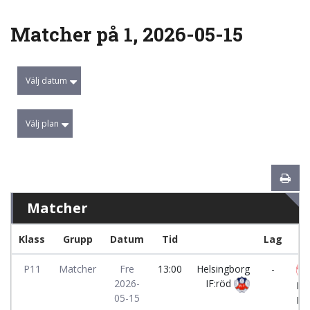
Matcher på 1, 2026-05-15
Välj datum
Välj plan
Matcher
Klass
Grupp
Datum
Tid
Lag
P11
Matcher
Fre
13:00
Helsingborg
-
2026-
IF:röd
Fa
05-15
IF: