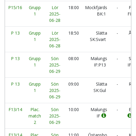
P15/16
Grupp
Lör
18:00
Mockfjärds
-
Fili
1
2025-
BK:1
FF:
06-28
P 13
Grupp
Lör
18:50
Slätta
-
Åmo
1
2025-
SK:Svart
06-28
P 13
Grupp
Sön
08:00
Malungs
-
Sam
1
2025-
IF:P13
IF:9
06-29
P 13
Grupp
Sön
09:00
Slätta
-
Rytt
1
2025-
SK:Gul
06-29
F13/14
Plac.
Sön
10:00
Malungs
-
Eda
match
2025-
IF
2
06-29
F13/14
Plac.
Sön
11:00
Östansbo
-
Kila