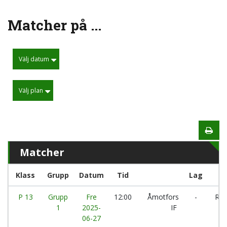
Matcher på ...
Välj datum
Välj plan
Matcher
Klass
Grupp
Datum
Tid
Lag
P 13
Grupp
Fre
12:00
Åmotfors
-
Rytt
1
2025-
IF
06-27