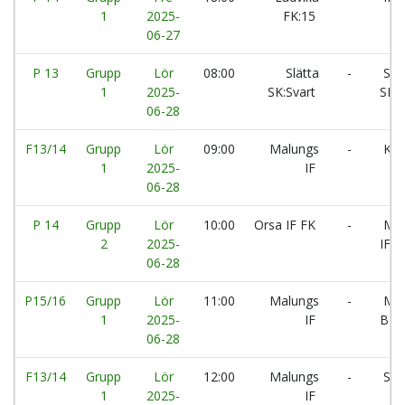
1
2025-
FK:15
06-27
P 13
Grupp
Lör
08:00
Slätta
-
Slät
1
2025-
SK:Svart
SK:G
06-28
F13/14
Grupp
Lör
09:00
Malungs
-
Kila
1
2025-
IF
06-28
P 14
Grupp
Lör
10:00
Orsa IF FK
-
Mal
2
2025-
IF:P
06-28
P15/16
Grupp
Lör
11:00
Malungs
-
Moc
1
2025-
IF
BK:
06-28
F13/14
Grupp
Lör
12:00
Malungs
-
Slät
1
2025-
IF