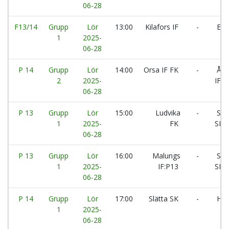
06-28
F13/14
Grupp
Lör
13:00
Kilafors IF
-
Eda
1
2025-
06-28
P 14
Grupp
Lör
14:00
Orsa IF FK
-
Åmo
2
2025-
IF:Vi
06-28
P 13
Grupp
Lör
15:00
Ludvika
-
Slät
1
2025-
FK
SK:S
06-28
P 13
Grupp
Lör
16:00
Malungs
-
Slät
1
2025-
IF:P13
SK:G
06-28
P 14
Grupp
Lör
17:00
Slätta SK
-
Hög
1
2025-
06-28