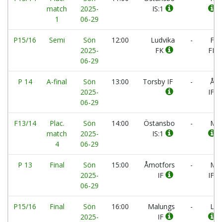
match
2025-
IS:1
1
06-29
P15/16
Semi
Sön
12:00
Ludvika
-
Fili
2025-
FK
FF:
06-29
P 14
A-final
Sön
13:00
Torsby IF
-
Åmo
2025-
IF:S
06-29
F13/14
Plac.
Sön
14:00
Östansbo
-
Mal
match
2025-
IS:1
4
06-29
P 13
Final
Sön
15:00
Åmotfors
-
Mal
2025-
IF
IF:
06-29
P15/16
Final
Sön
16:00
Malungs
-
Lud
2025-
IF