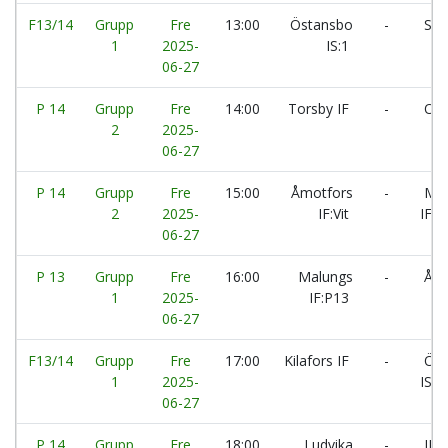
F13/14
Grupp
Fre
13:00
Östansbo
-
Slät
1
2025-
IS:1
06-27
P 14
Grupp
Fre
14:00
Torsby IF
-
Ors
2
2025-
06-27
P 14
Grupp
Fre
15:00
Åmotfors
-
Mal
2
2025-
IF:Vit
IF:P
06-27
P 13
Grupp
Fre
16:00
Malungs
-
Åmo
1
2025-
IF:P13
06-27
F13/14
Grupp
Fre
17:00
Kilafors IF
-
Öst
1
2025-
IS:1
06-27
P 14
Grupp
Fre
18:00
Ludvika
-
IFK 