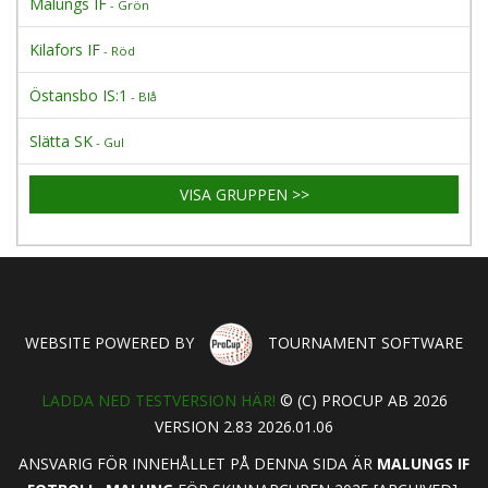
Malungs IF
- Grön
Kilafors IF
- Röd
Östansbo IS:1
- Blå
Slätta SK
- Gul
VISA GRUPPEN >>
WEBSITE POWERED BY
TOURNAMENT SOFTWARE
LADDA NED TESTVERSION HÄR!
© (C) PROCUP AB 2026
VERSION 2.83 2026.01.06
ANSVARIG FÖR INNEHÅLLET PÅ DENNA SIDA ÄR
MALUNGS IF