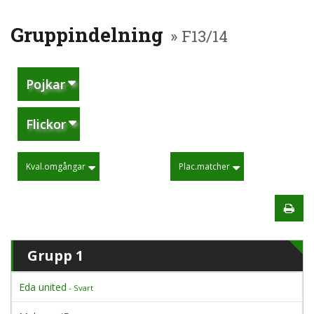
Gruppindelning
» F13/14
Pojkar
Flickor
Kval.omgångar
Plac.matcher
Grupp 1
Eda united
- Svart