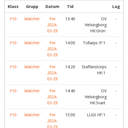
Klass
Grupp
Datum
Tid
Lag
F10
Matcher
Fre
13:40
OV
-
L
2024-
Helsingborg
03-29
HK:Grön
F10
Matcher
Fre
14:00
Tollarps IF:1
-
L
2024-
03-29
F10
Matcher
Fre
14:20
Staffanstorps
-
2024-
HK:1
L
03-29
F10
Matcher
Fre
14:40
OV
-
K
2024-
Helsingborg
03-29
HK:Svart
F10
Matcher
Fre
15:00
LUGI HF:1
-
2024-
V
03-29
H