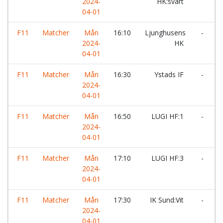
2024-
HK:svart
04-01
F11
Matcher
Mån
16:10
Ljunghusens
-
I
2024-
HK
04-01
F11
Matcher
Mån
16:30
Ystads IF
-
Å
2024-
04-01
F11
Matcher
Mån
16:50
LUGI HF:1
-
2024-
V
04-01
H
F11
Matcher
Mån
17:10
LUGI HF:3
-
L
2024-
04-01
F11
Matcher
Mån
17:30
IK Sund:Vit
-
K
2024-
04-01