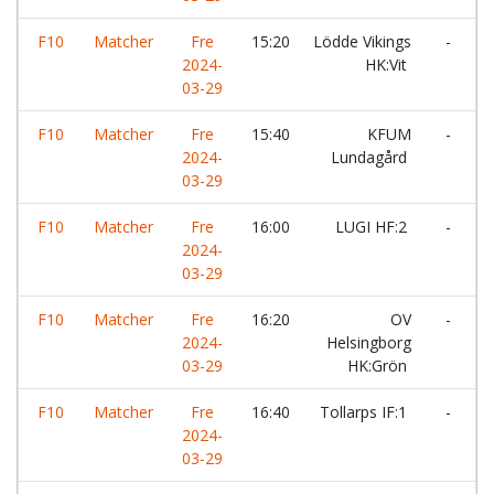
F10
Matcher
Fre
15:20
Lödde Vikings
-
T
2024-
HK:Vit
03-29
F10
Matcher
Fre
15:40
KFUM
-
2024-
Lundagård
H
03-29
H
F10
Matcher
Fre
16:00
LUGI HF:2
-
K
2024-
03-29
F10
Matcher
Fre
16:20
OV
-
S
2024-
Helsingborg
H
03-29
HK:Grön
F10
Matcher
Fre
16:40
Tollarps IF:1
-
2024-
H
03-29
H