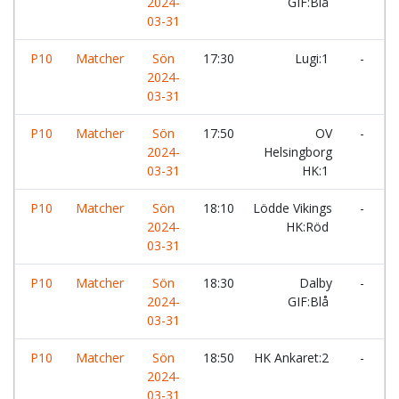
2024-
GIF:Blå
03-31
P10
Matcher
Sön
17:30
Lugi:1
-
I
2024-
03-31
P10
Matcher
Sön
17:50
OV
-
H
2024-
Helsingborg
03-31
HK:1
P10
Matcher
Sön
18:10
Lödde Vikings
-
I
2024-
HK:Röd
03-31
P10
Matcher
Sön
18:30
Dalby
-
L
2024-
GIF:Blå
03-31
P10
Matcher
Sön
18:50
HK Ankaret:2
-
2024-
G
03-31