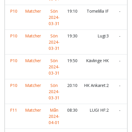
P10
Matcher
Sön
19:10
Tomelilla IF
-
K
2024-
03-31
P10
Matcher
Sön
19:30
Lugi:3
-
H
2024-
03-31
P10
Matcher
Sön
19:50
Kävlinge HK
-
2024-
V
03-31
H
P10
Matcher
Sön
20:10
HK Ankaret:2
-
I
2024-
03-31
F11
Matcher
Mån
08:30
LUGI HF:2
-
2024-
A
04-01