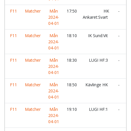
F11
Matcher
Mån
17:50
HK
-
Y
2024-
Ankaret:Svart
04-01
F11
Matcher
Mån
18:10
IK Sund:Vit
-
Å
2024-
04-01
F11
Matcher
Mån
18:30
LUGI HF:3
-
2024-
V
04-01
H
F11
Matcher
Mån
18:50
Kävlinge HK
-
L
2024-
04-01
F11
Matcher
Mån
19:10
LUGI HF:1
-
I
2024-
04-01