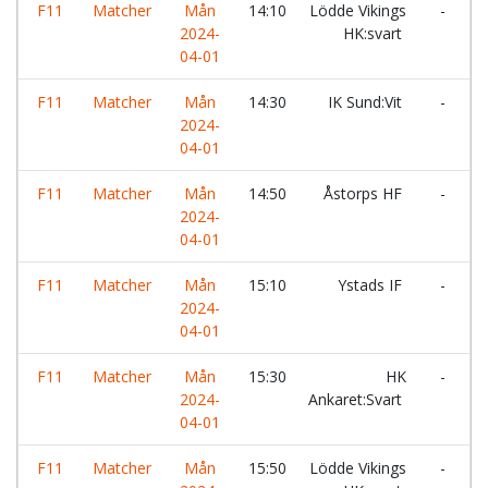
F11
Matcher
Mån
14:10
Lödde Vikings
-
2024-
HK:svart
A
04-01
F11
Matcher
Mån
14:30
IK Sund:Vit
-
L
2024-
04-01
F11
Matcher
Mån
14:50
Åstorps HF
-
L
2024-
04-01
F11
Matcher
Mån
15:10
Ystads IF
-
L
2024-
04-01
F11
Matcher
Mån
15:30
HK
-
L
2024-
Ankaret:Svart
04-01
F11
Matcher
Mån
15:50
Lödde Vikings
-
K