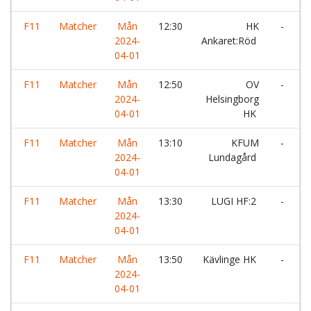
F11
Matcher
Mån
12:30
HK
-
I
2024-
Ankaret:Röd
04-01
F11
Matcher
Mån
12:50
OV
-
2024-
Helsingborg
V
04-01
HK
H
F11
Matcher
Mån
13:10
KFUM
-
H
2024-
Lundagård
04-01
F11
Matcher
Mån
13:30
LUGI HF:2
-
2024-
G
04-01
F11
Matcher
Mån
13:50
Kävlinge HK
-
L
2024-
04-01