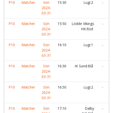
P10
Matcher
Sön
15:30
Lugi:2
-
I
2024-
03-31
P10
Matcher
Sön
15:50
Lödde Vikings
-
2024-
HK:Röd
H
03-31
H
P10
Matcher
Sön
16:10
Lugi:1
-
I
2024-
03-31
P10
Matcher
Sön
16:30
IK Sund:Blå
-
2024-
H
03-31
H
P10
Matcher
Sön
16:50
Lugi:2
-
2024-
V
03-31
H
P10
Matcher
Sön
17:10
Dalby
-
H