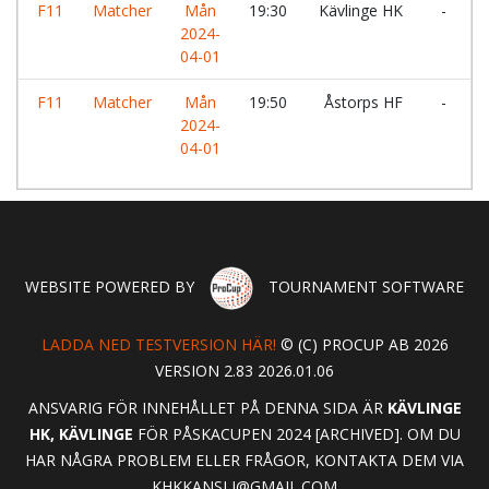
F11
Matcher
Mån
19:30
Kävlinge HK
-
Y
2024-
04-01
F11
Matcher
Mån
19:50
Åstorps HF
-
2024-
A
04-01
WEBSITE POWERED BY
TOURNAMENT SOFTWARE
LADDA NED TESTVERSION HÄR!
© (C) PROCUP AB 2026
VERSION 2.83 2026.01.06
ANSVARIG FÖR INNEHÅLLET PÅ DENNA SIDA ÄR
KÄVLINGE
HK, KÄVLINGE
FÖR PÅSKACUPEN 2024 [ARCHIVED]. OM DU
HAR NÅGRA PROBLEM ELLER FRÅGOR, KONTAKTA DEM VIA
KHKKANSLI@GMAIL.COM