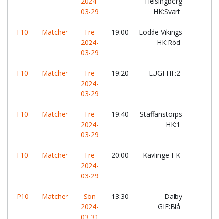
2024-
Helsingborg
V
03-29
HK:Svart
F10
Matcher
Fre
19:00
Lödde Vikings
-
2024-
HK:Röd
L
03-29
F10
Matcher
Fre
19:20
LUGI HF:2
-
2024-
H
03-29
H
F10
Matcher
Fre
19:40
Staffanstorps
-
2024-
HK:1
V
03-29
H
F10
Matcher
Fre
20:00
Kävlinge HK
-
2024-
V
03-29
P10
Matcher
Sön
13:30
Dalby
-
L
2024-
GIF:Blå
03-31