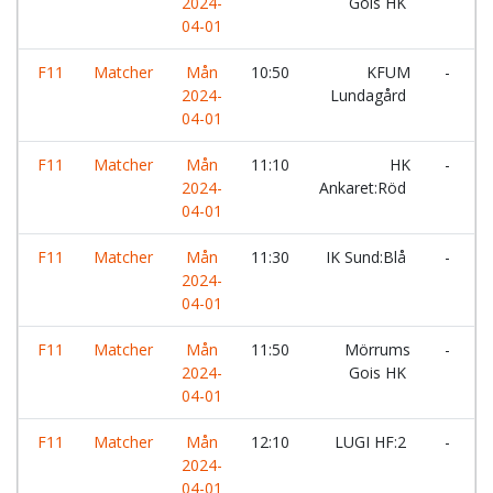
2024-
Gois HK
04-01
F11
Matcher
Mån
10:50
KFUM
-
2024-
Lundagård
H
04-01
F11
Matcher
Mån
11:10
HK
-
H
2024-
Ankaret:Röd
04-01
F11
Matcher
Mån
11:30
IK Sund:Blå
-
2024-
H
04-01
F11
Matcher
Mån
11:50
Mörrums
-
2024-
Gois HK
L
04-01
F11
Matcher
Mån
12:10
LUGI HF:2
-
2024-
V
04-01
H