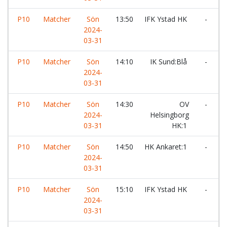
P10
Matcher
Sön
13:50
IFK Ystad HK
-
H
2024-
03-31
P10
Matcher
Sön
14:10
IK Sund:Blå
-
2024-
V
03-31
H
P10
Matcher
Sön
14:30
OV
-
L
2024-
Helsingborg
03-31
HK:1
P10
Matcher
Sön
14:50
HK Ankaret:1
-
L
2024-
03-31
P10
Matcher
Sön
15:10
IFK Ystad HK
-
D
2024-
03-31