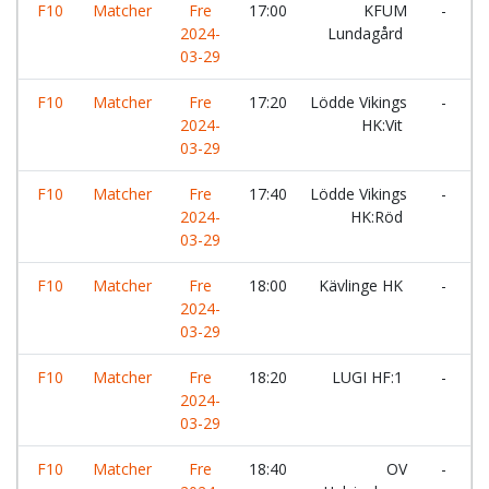
F10
Matcher
Fre
17:00
KFUM
-
L
2024-
Lundagård
03-29
F10
Matcher
Fre
17:20
Lödde Vikings
-
L
2024-
HK:Vit
03-29
F10
Matcher
Fre
17:40
Lödde Vikings
-
2024-
HK:Röd
H
03-29
H
F10
Matcher
Fre
18:00
Kävlinge HK
-
T
2024-
03-29
F10
Matcher
Fre
18:20
LUGI HF:1
-
S
2024-
H
03-29
F10
Matcher
Fre
18:40
OV
-