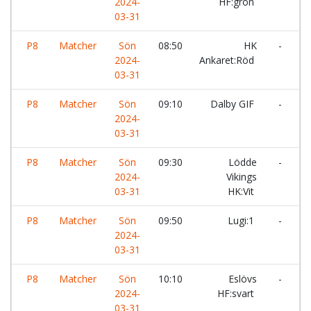
2024-
HF:grön
03-31
P8
Matcher
Sön
08:50
HK
-
L
2024-
Ankaret:Röd
V
03-31
P8
Matcher
Sön
09:10
Dalby GIF
-
E
2024-
H
03-31
P8
Matcher
Sön
09:30
Lödde
-
E
2024-
Vikings
H
03-31
HK:Vit
P8
Matcher
Sön
09:50
Lugi:1
-
D
2024-
03-31
P8
Matcher
Sön
10:10
Eslövs
-
2024-
HF:svart
A
03-31