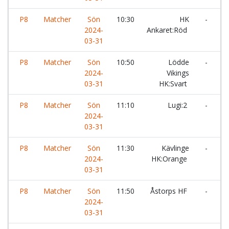
P8
Matcher
Sön
10:30
HK
-
L
2024-
Ankaret:Röd
03-31
P8
Matcher
Sön
10:50
Lödde
-
L
2024-
Vikings
03-31
HK:Svart
P8
Matcher
Sön
11:10
Lugi:2
-
E
2024-
03-31
P8
Matcher
Sön
11:30
Kävlinge
-
L
2024-
HK:Orange
03-31
P8
Matcher
Sön
11:50
Åstorps HF
-
L
2024-
V
03-31
H