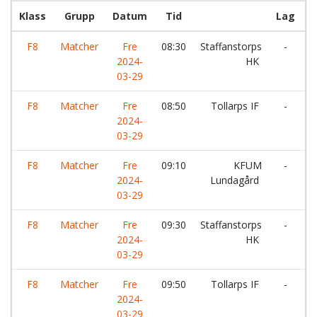
Klass
Grupp
Datum
Tid
Lag
F8
Matcher
Fre
08:30
Staffanstorps
-
E
2024-
HK
03-29
F8
Matcher
Fre
08:50
Tollarps IF
-
S
2024-
H
03-29
F8
Matcher
Fre
09:10
KFUM
-
L
2024-
Lundagård
V
03-29
F8
Matcher
Fre
09:30
Staffanstorps
-
L
2024-
HK
V
03-29
F8
Matcher
Fre
09:50
Tollarps IF
-
L
2024-
V
03-29