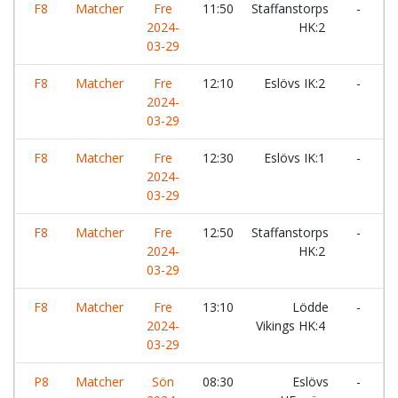
F8
Matcher
Fre
11:50
Staffanstorps
-
K
2024-
HK:2
03-29
F8
Matcher
Fre
12:10
Eslövs IK:2
-
L
2024-
V
03-29
F8
Matcher
Fre
12:30
Eslövs IK:1
-
L
2024-
V
03-29
F8
Matcher
Fre
12:50
Staffanstorps
-
L
2024-
HK:2
V
03-29
F8
Matcher
Fre
13:10
Lödde
-
E
2024-
Vikings HK:4
03-29
P8
Matcher
Sön
08:30
Eslövs
-
L