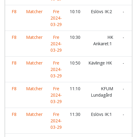
F8
Matcher
Fre
10:10
Eslövs IK:2
-
H
2024-
03-29
F8
Matcher
Fre
10:30
HK
-
S
2024-
Ankaret:1
H
03-29
F8
Matcher
Fre
10:50
Kävlinge HK
-
T
2024-
03-29
F8
Matcher
Fre
11:10
KFUM
-
E
2024-
Lundagård
03-29
F8
Matcher
Fre
11:30
Eslövs IK:1
-
H
2024-
03-29