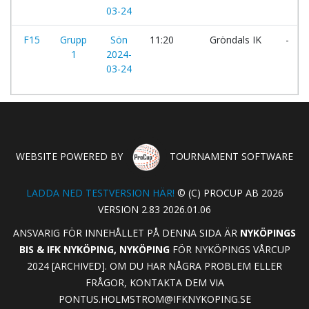
03-24
F15
Grupp
Sön
11:20
Gröndals IK
-
1
2024-
03-24
WEBSITE POWERED BY
TOURNAMENT SOFTWARE
LADDA NED TESTVERSION HÄR!
© (C) PROCUP AB 2026
VERSION 2.83 2026.01.06
ANSVARIG FÖR INNEHÅLLET PÅ DENNA SIDA ÄR
NYKÖPINGS
BIS & IFK NYKÖPING, NYKÖPING
FÖR NYKÖPINGS VÅRCUP
2024 [ARCHIVED]. OM DU HAR NÅGRA PROBLEM ELLER
FRÅGOR, KONTAKTA DEM VIA
PONTUS.HOLMSTROM@IFKNYKOPING.SE