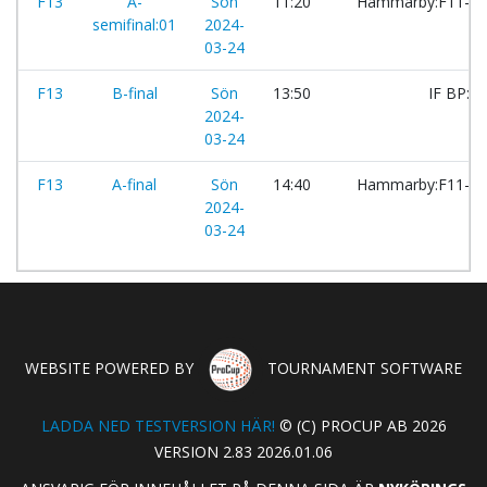
F13
A-
Sön
11:20
Hammarby:F11-2
semifinal:01
2024-
03-24
F13
B-final
Sön
13:50
IF BP:4
2024-
03-24
F13
A-final
Sön
14:40
Hammarby:F11-2
2024-
03-24
WEBSITE POWERED BY
TOURNAMENT SOFTWARE
LADDA NED TESTVERSION HÄR!
© (C) PROCUP AB 2026
VERSION 2.83 2026.01.06