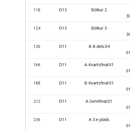
118
D13
Bólkur 2
3
124
D13
Bólkur 3
3
126
D11
B-8-dels:04
0
166
D11
A-Kvartsfinal:01
0
188
D11
B-Kvartsfinal:01
0
212
D11
A-Semifinal:01
0
236
D11
A-3.e plads
0