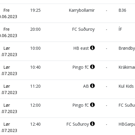
Fre
19:25
Karrybollarnir
-
B36
0.06.2023
Fre
20:00
FC Suðuroy
-
ÍF
0.06.2023
Lør
10:00
HB east
-
Brøndby
1.07.2023
Lør
10:40
Pingo fC
-
Krákirna
1.07.2023
Lør
11:20
AB
-
Kul Kids
1.07.2023
Lør
12:00
Pingo fC
-
FC Suðu
1.07.2023
Lør
12:40
FC Suðuroy
-
HBGarp
1.07.2023