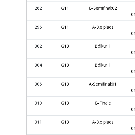
262
G11
B-Semifinal:02
0
296
G11
A-3.e plads
0
302
G13
Bólkur 1
0
304
G13
Bólkur 1
0
306
G13
A-Semifinal:01
0
310
G13
B-Finale
0
311
G13
A-3.e plads
0