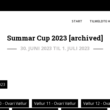
START
TILMELDTE 
Summar Cup 2023 [archived]
30. JUNI 2023 TIL 1. JULI 2023
023
0 - Ovari Vøllur
Vøllur 11 - Ovari Vøllur
Vøllur 12 - Ova