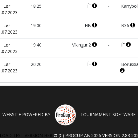
Lør
18:25
ÍF
-
Karrybol
1.07.2023
Lør
19:00
HB
-
B36
1.07.2023
Lør
19:40
Víkingur:2
-
ÍF
1.07.2023
Lør
20:20
ÍF
-
Borussi
1.07.2023
WEBSITE POWERED BY
TOURNAMENT SOFTWARE
OAD TEST VERSION HER
© (C) PROCUP AB 2026 VERSION 2.83 202