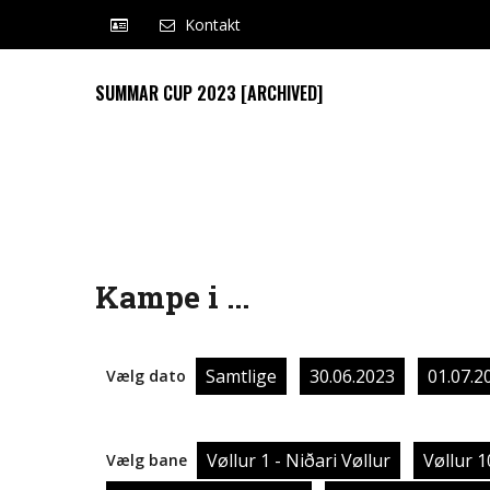
Kontakt
SUMMAR CUP 2023 [ARCHIVED]
Kampe i ...
Samtlige
30.06.2023
01.07.2
Vælg dato
Vøllur 1 - Niðari Vøllur
Vøllur 1
Vælg bane