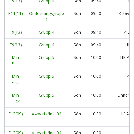
F9(13)
Grupp 4
Sön
09:40
Kä
P11(11)
Omlottningsgrupp
Sön
09:40
IK Säveh
1
F9(13)
Grupp 4
Sön
09:40
IK Bal
F9(13)
Grupp 4
Sön
09:40
IK 
Mini
Grupp 5
Sön
10:00
HK Ara
Flick
Mini
Grupp 5
Sön
10:00
HK A
Flick
Mini
Grupp 5
Sön
10:00
Önnered
Flick
F13(09)
A-kvartsfinal:02
Sön
10:30
HK Aran
F13(09)
A-kvartsfinal:04
Sön
10:30
IK