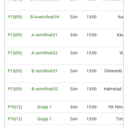
F13(09)
B-kvartsfinal:04
Sön
13:00
Kung
P13(09)
A-semifinal:01
Sön
13:00
Kävli
P13(09)
A-semifinal:02
Sön
13:00
IK L
P13(09)
B-semifinal:01
Sön
13:00
Önnereds H
P13(09)
B-semifinal:02
Sön
13:00
Halmstad Ha
P10(12)
Grupp 1
Sön
13:00
HK Herulf
P10(12)
Grupp 1
Sön
13:00
Torsl