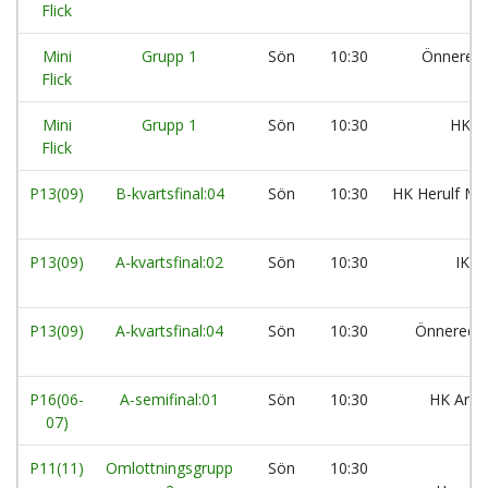
Flick
Mini
Grupp 1
Sön
10:30
Önnered
Flick
Mini
Grupp 1
Sön
10:30
HK A
Flick
P13(09)
B-kvartsfinal:04
Sön
10:30
HK Herulf Mo
P13(09)
A-kvartsfinal:02
Sön
10:30
IK L
P13(09)
A-kvartsfinal:04
Sön
10:30
Önnereds 
P16(06-
A-semifinal:01
Sön
10:30
HK Aran
07)
P11(11)
Omlottningsgrupp
Sön
10:30