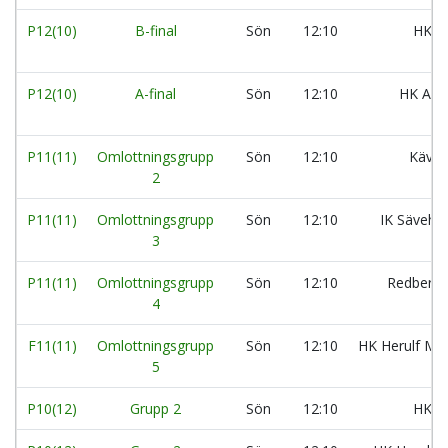
P12(10)
B-final
Sön
12:10
HK V
P12(10)
A-final
Sön
12:10
HK Aran
P11(11)
Omlottningsgrupp
Sön
12:10
Kävli
2
P11(11)
Omlottningsgrupp
Sön
12:10
IK Säveho
3
P11(11)
Omlottningsgrupp
Sön
12:10
Redbergs
4
F11(11)
Omlottningsgrupp
Sön
12:10
HK Herulf Mo
5
P10(12)
Grupp 2
Sön
12:10
HK A