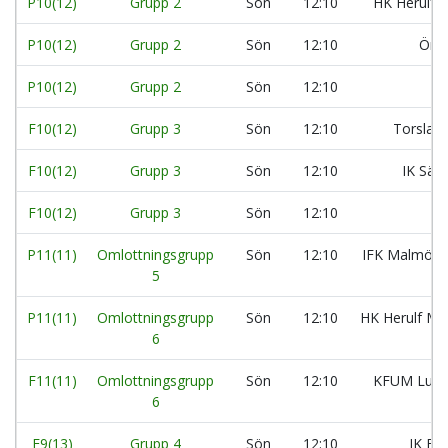
P10(12)
Grupp 2
Sön
12:10
HK Herulf 
P10(12)
Grupp 2
Sön
12:10
Önn
P10(12)
Grupp 2
Sön
12:10
F10(12)
Grupp 3
Sön
12:10
Torslan
F10(12)
Grupp 3
Sön
12:10
IK Säv
F10(12)
Grupp 3
Sön
12:10
P11(11)
Omlottningsgrupp
Sön
12:10
IFK Malmö H
5
P11(11)
Omlottningsgrupp
Sön
12:10
HK Herulf Mo
6
F11(11)
Omlottningsgrupp
Sön
12:10
KFUM Lun
6
F9(13)
Grupp 4
Sön
12:10
IK Bal