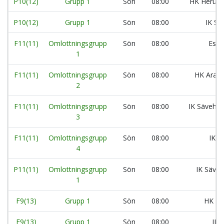
P10(12)
Grupp 1
Sön
08:00
HK Herulf
P10(12)
Grupp 1
Sön
08:00
IK Sä
F11(11)
Omlottningsgrupp
Sön
08:00
Eslö
1
F11(11)
Omlottningsgrupp
Sön
08:00
HK Aran
2
F11(11)
Omlottningsgrupp
Sön
08:00
IK Säveho
3
F11(11)
Omlottningsgrupp
Sön
08:00
IK L
4
P11(11)
Omlottningsgrupp
Sön
08:00
IK Säveh
1
F9(13)
Grupp 1
Sön
08:00
HK Ar
F9(13)
Grupp 1
Sön
08:00
IK 