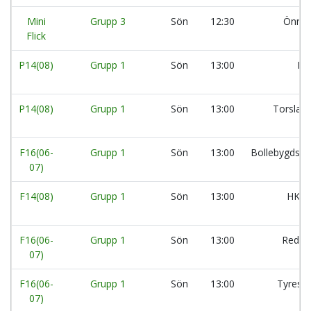
Mini
Grupp 3
Sön
12:30
Önner
Flick
P14(08)
Grupp 1
Sön
13:00
Kä
P14(08)
Grupp 1
Sön
13:00
Torslan
F16(06-
Grupp 1
Sön
13:00
Bollebygds S
07)
F14(08)
Grupp 1
Sön
13:00
HK A
F16(06-
Grupp 1
Sön
13:00
Redber
07)
F16(06-
Grupp 1
Sön
13:00
Tyresö
07)