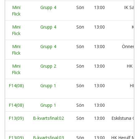
Mini
Grupp 4
Sön
13:00
IK Säv
Flick
Mini
Grupp 4
Sön
13:00
Kär
Flick
Mini
Grupp 4
Sön
13:00
Önnered
Flick
Mini
Grupp 2
Sön
13:00
HK Ar
Flick
F14(08)
Grupp 1
Sön
13:00
HK A
F14(08)
Grupp 1
Sön
13:00
F13(09)
B-kvartsfinal:02
Sön
13:00
Eskilstuna Gui
F13(09)
B-kvartsfinal:03
Sön
13:00
HK Herulf Mo