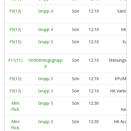
F9(13)
Grupp 4
Sön
12:10
Säröko
F9(13)
Grupp 4
Sön
12:10
HK A
F9(13)
Grupp 3
Sön
12:10
Kär
F11(11)
Omlottningsgrupp
Sön
12:10
Stenungsu
6
F9(13)
Grupp 3
Sön
12:10
KFUM L
F9(13)
Grupp 3
Sön
12:10
HK Varberg
Mini
Grupp 3
Sön
12:30
Flick
Handb
Mini
Grupp 3
Sön
12:30
HK Aran
Flick