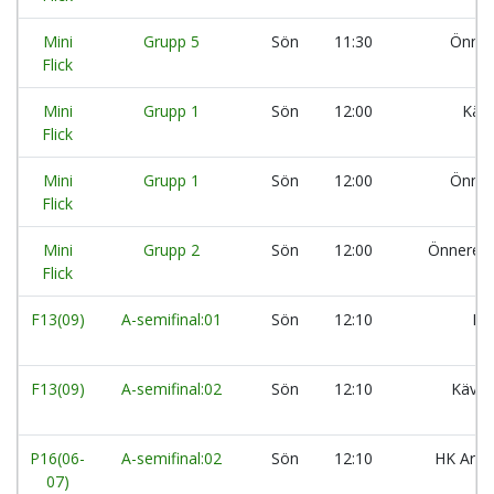
Mini
Grupp 5
Sön
11:30
Önner
Flick
Mini
Grupp 1
Sön
12:00
Kär
Flick
Mini
Grupp 1
Sön
12:00
Önner
Flick
Mini
Grupp 2
Sön
12:00
Önnered
Flick
F13(09)
A-semifinal:01
Sön
12:10
Es
F13(09)
A-semifinal:02
Sön
12:10
Kävli
P16(06-
A-semifinal:02
Sön
12:10
HK Aran
07)