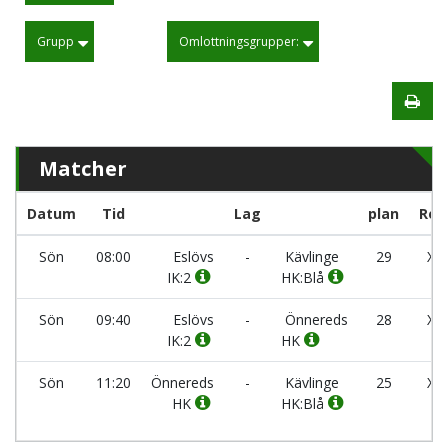
Grupp
Omlottningsgrupper:
Matcher
Datum
Tid
Lag
plan
Res
Sön
08:00
Eslövs
-
Kävlinge
29
X -
IK:2
HK:Blå
Sön
09:40
Eslövs
-
Önnereds
28
X -
IK:2
HK
Sön
11:20
Önnereds
-
Kävlinge
25
X -
HK
HK:Blå