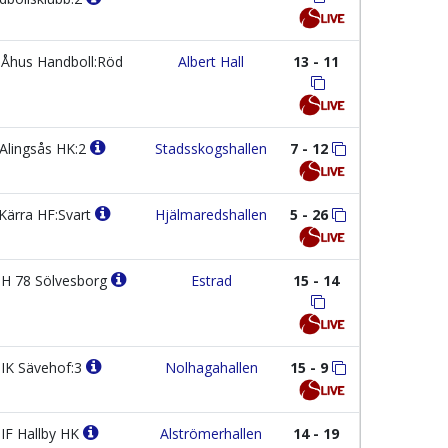
Åhus Handboll:Röd
Albert Hall
13 - 11
Alingsås HK:2
Stadsskogshallen
7 - 12
Kärra HF:Svart
Hjälmaredshallen
5 - 26
H 78 Sölvesborg
Estrad
15 - 14
IK Sävehof:3
Nolhagahallen
15 - 9
IF Hallby HK
Alströmerhallen
14 - 19