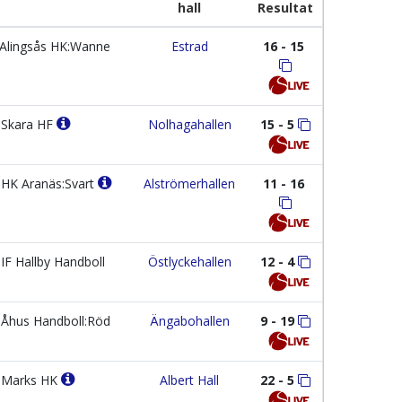
hall
Resultat
Alingsås HK:Wanne
Estrad
16 - 15
Skara HF
Nolhagahallen
15 - 5
HK Aranäs:Svart
Alströmerhallen
11 - 16
IF Hallby Handboll
Östlyckehallen
12 - 4
Åhus Handboll:Röd
Ängabohallen
9 - 19
Marks HK
Albert Hall
22 - 5