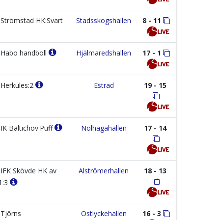
Strömstad HK:Svart
Stadsskogshallen
8 - 11
Habo handboll
Hjälmaredshallen
17 - 1
Herkules:2
Estrad
19 - 15
IK Baltichov:Puff
Nolhagahallen
17 - 14
IFK Skövde HK av
Alströmerhallen
18 - 13
1:3
Tjörns
Östlyckehallen
16 - 3