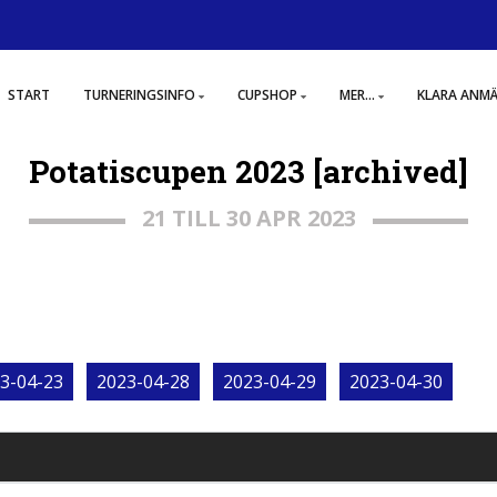
START
TURNERINGSINFO
CUPSHOP
MER...
KLARA ANM
Potatiscupen 2023 [archived]
21 TILL 30 APR 2023
3-04-23
2023-04-28
2023-04-29
2023-04-30