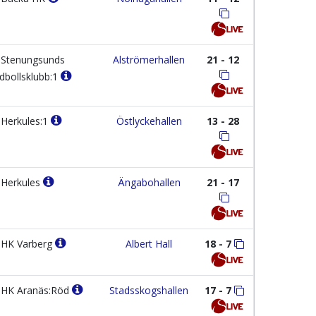
Stenungsunds
Alströmerhallen
21 - 12
dbollsklubb:1
Herkules:1
Östlyckehallen
13 - 28
Herkules
Ängabohallen
21 - 17
HK Varberg
Albert Hall
18 - 7
HK Aranäs:Röd
Stadsskogshallen
17 - 7