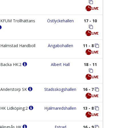
KFUM Trollhättans
Östlyckehallen
17 - 10
Halmstad Handboll
Ängabohallen
11 - 8
Backa HK:2
Albert Hall
18 - 11
Anderstorp SK
Stadsskogshallen
16 - 7
HK Lidköping:2
Hjälmaredshallen
13 - 8
Alingsås HK
Estrad
16 - 9