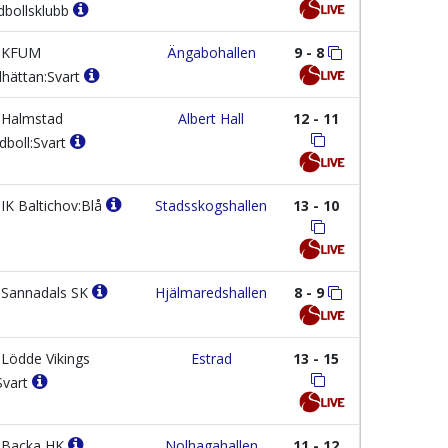
dbollsklubb
KFUM
Ängabohallen
9 - 8
lhättan:Svart
Halmstad
Albert Hall
12 - 11
dboll:Svart
IK Baltichov:Blå
Stadsskogshallen
13 - 10
Sannadals SK
Hjälmaredshallen
8 - 9
Lödde Vikings
Estrad
13 - 15
Svart
Backa HK
Nolhagahallen
11 - 12