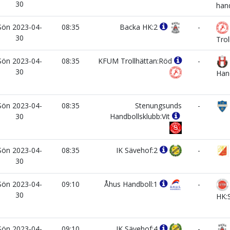
30
han
Sön 2023-04-
08:35
Backa HK:2
-
30
Trol
Sön 2023-04-
08:35
KFUM Trollhättan:Röd
-
30
Han
Sön 2023-04-
08:35
Stenungsunds
-
30
Handbollsklubb:Vit
Sön 2023-04-
08:35
IK Sävehof:2
-
30
Sön 2023-04-
09:10
Åhus Handboll:1
-
30
HK:
Sön 2023-04-
09:10
IK Sävehof:4
-