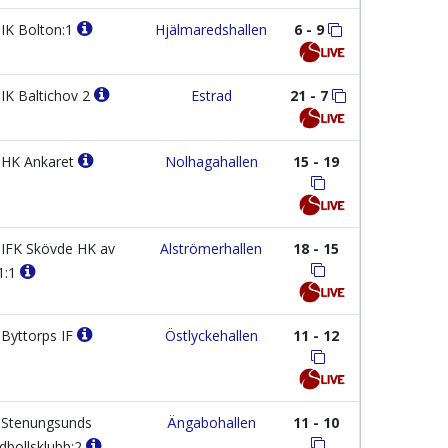
IK Bolton:1
Hjälmaredshallen
6 - 9
IK Baltichov 2
Estrad
21 - 7
HK Ankaret
Nolhagahallen
15 - 19
IFK Skövde HK av
Alströmerhallen
18 - 15
1:1
Byttorps IF
Östlyckehallen
11 - 12
Stenungsunds
Ängabohallen
11 - 10
dbollsklubb:2