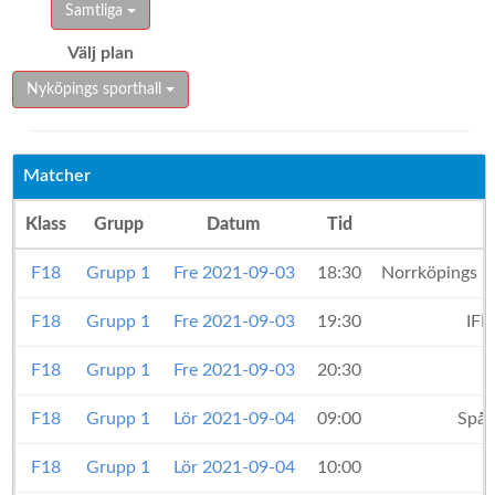
Samtliga
Välj plan
Nyköpings sporthall
Matcher
Klass
Grupp
Datum
Tid
F18
Grupp 1
Fre 2021-09-03
18:30
Norrköpings K
F18
Grupp 1
Fre 2021-09-03
19:30
IF
F18
Grupp 1
Fre 2021-09-03
20:30
F18
Grupp 1
Lör 2021-09-04
09:00
Spår
F18
Grupp 1
Lör 2021-09-04
10:00