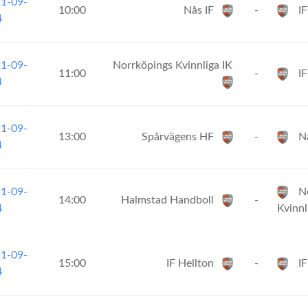
21-09-
10:00
Nås IF
-
I
4
21-09-
Norrköpings Kvinnliga IK
11:00
-
IF
4
21-09-
13:00
Spårvägens HF
-
Nå
4
21-09-
No
14:00
Halmstad Handboll
-
4
Kvinnl
21-09-
15:00
IF Hellton
-
I
4