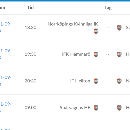
um
Tid
Lag
21-09-
Norrköpings Kvinnliga IK
18:30
-
Sp
3
21-09-
19:30
IFK Hammarö
-
Ha
3
21-09-
20:30
IF Hellton
-
Nå
3
21-09-
09:00
Spårvägens HF
-
Ha
4