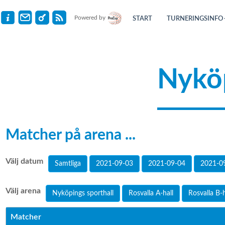
Powered by
START
TURNERINGSINFO
Nykö
Matcher på arena ...
Välj datum
Samtliga
2021-09-03
2021-09-04
2021-0
Välj arena
Nyköpings sporthall
Rosvalla A-hall
Rosvalla B-h
Matcher