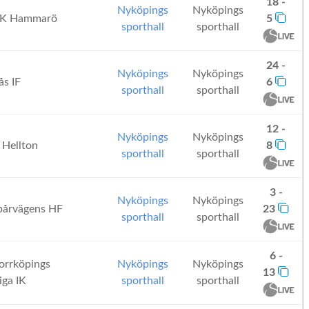
18 -
Nyköpings
Nyköpings
FK Hammarö
5
sporthall
sporthall
24 -
Nyköpings
Nyköpings
s IF
6
sporthall
sporthall
12 -
Nyköpings
Nyköpings
 Hellton
8
sporthall
sporthall
3 -
Nyköpings
Nyköpings
årvägens HF
23
sporthall
sporthall
6 -
rrköpings
Nyköpings
Nyköpings
13
iga IK
sporthall
sporthall