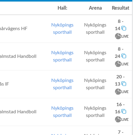
Hall:
Arena
Resultat
8 -
Nyköpings
Nyköpings
årvägens HF
14
sporthall
sporthall
8 -
Nyköpings
Nyköpings
lmstad Handboll
24
sporthall
sporthall
20 -
Nyköpings
Nyköpings
s IF
13
sporthall
sporthall
16 -
Nyköpings
Nyköpings
lmstad Handboll
16
sporthall
sporthall
7 -