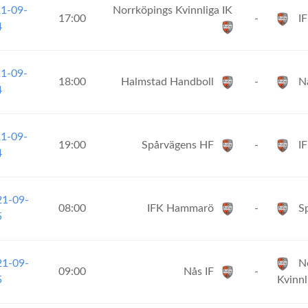
21-09-
Norrköpings Kvinnliga IK
17:00
-
I
4
21-09-
18:00
Halmstad Handboll
-
Nå
4
21-09-
19:00
Spårvägens HF
-
IF
4
21-09-
08:00
IFK Hammarö
-
Sp
5
21-09-
No
09:00
Nås IF
-
5
Kvinnl