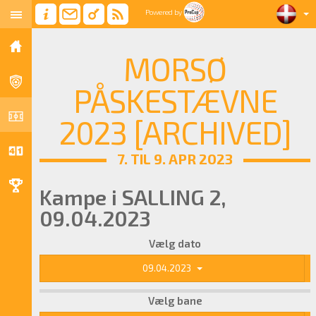
Powered by
MORSØ
PÅSKESTÆVNE
2023 [ARCHIVED]
7. TIL 9. APR 2023
Kampe i SALLING 2,
09.04.2023
Vælg dato
09.04.2023
Vælg bane