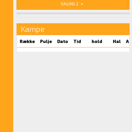
SALLING 2
Kampe
Række
Pulje
Dato
Tid
hold
Hal
Ar