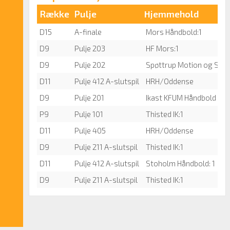
Række
Pulje
Hjemmehold
D15
A-finale
Mors Håndbold:1
D9
Pulje 203
HF Mors:1
D9
Pulje 202
Spøttrup Motion og Spor
D11
Pulje 412 A-slutspil
HRH/Oddense
D9
Pulje 201
Ikast KFUM Håndbold
P9
Pulje 101
Thisted IK:1
D11
Pulje 405
HRH/Oddense
D9
Pulje 211 A-slutspil
Thisted IK:1
D11
Pulje 412 A-slutspil
Stoholm Håndbold: 1
D9
Pulje 211 A-slutspil
Thisted IK:1