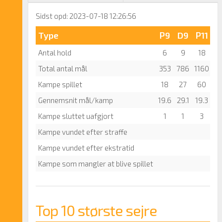
Sidst opd: 2023-07-18 12:26:56
Type
P9
D9
P11
D
Antal hold
6
9
18
2
Total antal mål
353
786
1160
17
Kampe spillet
18
27
60
7
Gennemsnit mål/kamp
19.6
29.1
19.3
23
Kampe sluttet uafgjort
1
1
3
Kampe vundet efter straffe
Kampe vundet efter ekstratid
Kampe som mangler at blive spillet
Top 10 største sejre