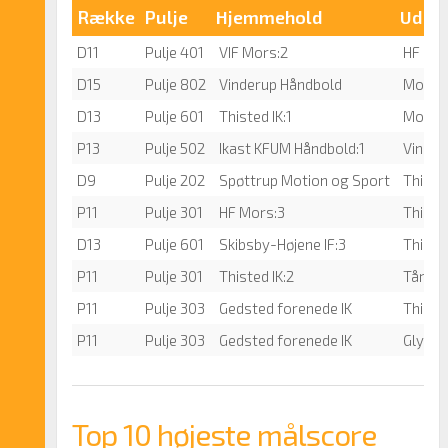
Række
Pulje
Hjemmehold
Udeh
D11
Pulje 401
VIF Mors:2
HF Mor
D15
Pulje 802
Vinderup Håndbold
Mors H
D13
Pulje 601
Thisted IK:1
Morsø 
P13
Pulje 502
Ikast KFUM Håndbold:1
Vinder
D9
Pulje 202
Spøttrup Motion og Sport
Thisted
P11
Pulje 301
HF Mors:3
Thisted
D13
Pulje 601
Skibsby-Højene IF:3
Thisted
P11
Pulje 301
Thisted IK:2
Tårs/Ug
P11
Pulje 303
Gedsted forenede IK
Thisted
P11
Pulje 303
Gedsted forenede IK
Glyngø
Top 10 højeste målscore