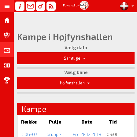
Powered by
Kampe i Højfynshallen
Vælg dato
Samtlige
Vælg bane
Højfynshallen
Kampe
Række
Pulje
Dato
Tid
D 06-07
Gruppe 1
Fre 28.12.2018
09:00