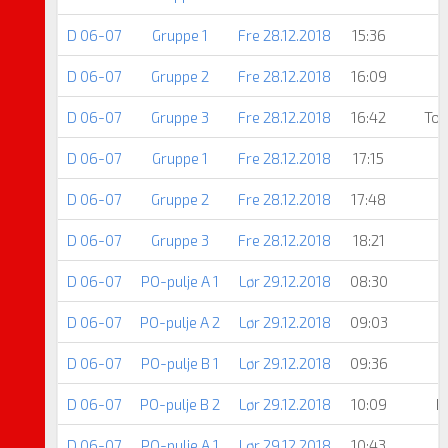
D 06-07
Gruppe 1
Fre 28.12.2018
15:36
D 06-07
Gruppe 2
Fre 28.12.2018
16:09
D 06-07
Gruppe 3
Fre 28.12.2018
16:42
Tod
D 06-07
Gruppe 1
Fre 28.12.2018
17:15
D 06-07
Gruppe 2
Fre 28.12.2018
17:48
D 06-07
Gruppe 3
Fre 28.12.2018
18:21
D 06-07
PO-pulje A 1
Lør 29.12.2018
08:30
D 06-07
PO-pulje A 2
Lør 29.12.2018
09:03
D 06-07
PO-pulje B 1
Lør 29.12.2018
09:36
D 06-07
PO-pulje B 2
Lør 29.12.2018
10:09
D
D 06-07
PO-pulje A 1
Lør 29.12.2018
10:43