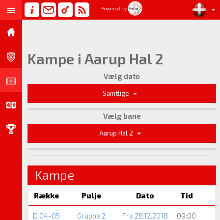
Powered by
Kampe i Aarup Hal 2
Vælg dato
Samtlige
Vælg bane
Aarup Hal 2
Kampe
Række
Pulje
Dato
Tid
D 04-05
Gruppe 2
Fre 28.12.2018
09:00