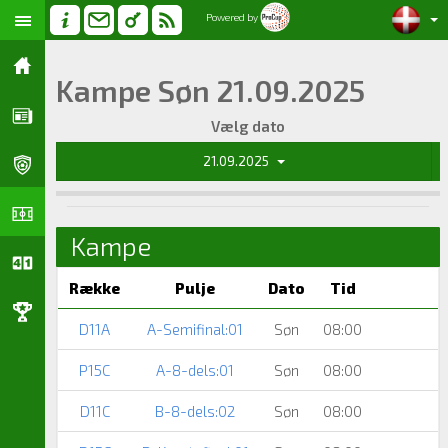
Powered by
Kampe Søn 21.09.2025
Vælg dato
21.09.2025
Kampe
Række
Pulje
Dato
Tid
D11A
A-Semifinal:01
Søn
08:00
P15C
A-8-dels:01
Søn
08:00
D11C
B-8-dels:02
Søn
08:00