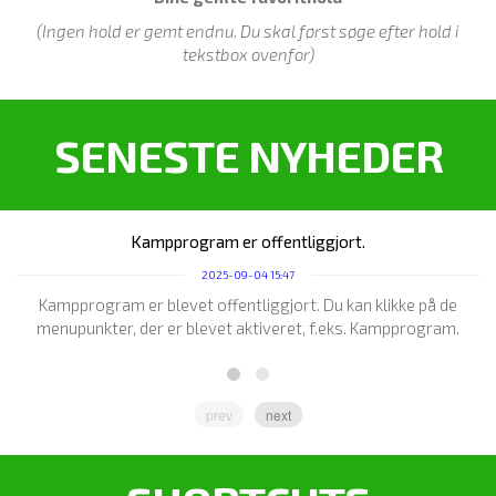
(Ingen hold er gemt endnu. Du skal først søge efter hold i
tekstbox ovenfor)
SENESTE NYHEDER
Kampprogram er offentliggjort.
2025-09-04 15:47
Kampprogram er blevet offentliggjort. Du kan klikke på de
menupunkter, der er blevet aktiveret, f.eks. Kampprogram.
prev
next