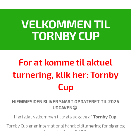
VELKOMMEN TIL
TORNBY CUP
For at komme til aktuel
turnering, klik her: Tornby
Cup
HJEMMESIDEN BLIVER SNART OPDATERET TIL 2026
UDGAVEN😊.
Hjerteligt velkommen til årets udgave af
Tornby Cup
.
Tornby Cup er en international håndboldturnering for piger og